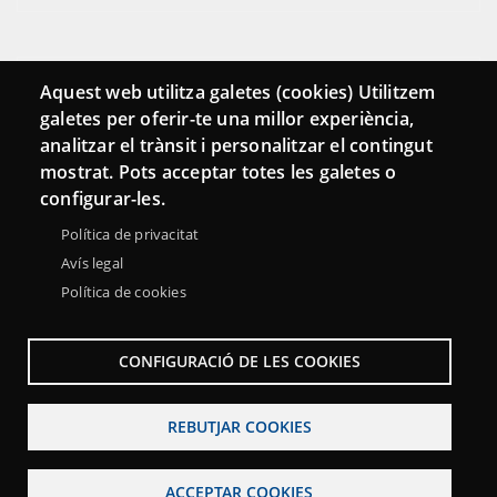
Connecta
Aquest web utilitza galetes (cookies) Utilitzem
galetes per oferir-te una millor experiència,
Bustia de contacte
analitzar el trànsit i personalitzar el contingut
Butlletins
mostrat. Pots acceptar totes les galetes o
configurar-les.
Política de privacitat
Avís legal
Política de cookies
CONFIGURACIÓ DE LES COOKIES
REBUTJAR COOKIES
Menu
Sobre la Xarxa Punttic
Avís legal
Accessibilitat
Footer
ACCEPTAR COOKIES