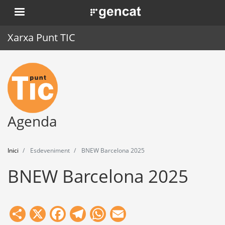
Vés
. Obre en una nova finestra.
al
contingut
Xarxa Punt TIC
Inici
Punt TIC
Actualitat
Agenda
Agenda
Inici
Esdeveniment
BNEW Barcelona 2025
Formació
BNEW Barcelona 2025
Eines
Share
X
Facebook
Telegram
WhatsApp
Email