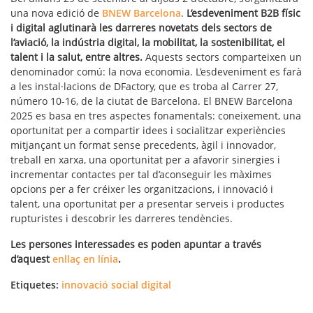
una nova edició de
BNEW Barcelona
.
L’esdeveniment B2B físic
i digital aglutinarà les darreres novetats dels sectors de
l’aviació, la indústria digital, la mobilitat, la sostenibilitat, el
talent i la salut, entre altres.
Aquests sectors comparteixen un
denominador comú: la nova economia. L’esdeveniment es farà
a les instal·lacions de DFactory, que es troba al Carrer 27,
número 10-16, de la ciutat de Barcelona. El BNEW Barcelona
2025 es basa en tres aspectes fonamentals: coneixement, una
oportunitat per a compartir idees i socialitzar experiències
mitjançant un format sense precedents, àgil i innovador,
treball en xarxa, una oportunitat per a afavorir sinergies i
incrementar contactes per tal d’aconseguir les màximes
opcions per a fer créixer les organitzacions, i innovació i
talent, una oportunitat per a presentar serveis i productes
rupturistes i descobrir les darreres tendències.
Les persones interessades es poden apuntar a través
d’aquest
enllaç en línia
.
Etiquetes:
innovació social digital