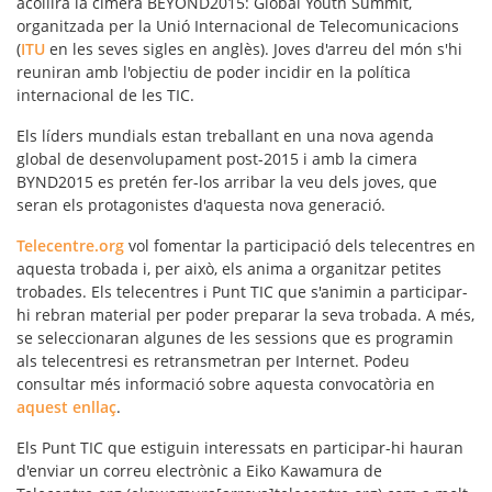
acollirà la cimera
BEYOND2015: Global Youth Summit
,
organitzada per la Unió Internacional de Telecomunicacions
(
ITU
en les seves sigles en anglès). Joves d'arreu del món s'hi
reuniran amb l'objectiu de poder incidir en la
política
internacional de les TIC
.
Els líders mundials estan treballant en una nova
agenda
global de desenvolupament post-2015
i amb la cimera
BYND2015 es pretén fer-los arribar la veu dels joves, que
seran els protagonistes d'aquesta nova generació.
Telecentre.org
vol fomentar la participació dels telecentres en
aquesta trobada i, per això, els anima a organitzar petites
trobades. Els telecentres i Punt TIC que s'animin a participar-
hi rebran material per poder preparar la seva trobada. A més,
se seleccionaran algunes de les sessions que es programin
als telecentresi es retransmetran per Internet. Podeu
consultar més informació sobre aquesta convocatòria en
aquest enllaç
.
Els Punt TIC que estiguin interessats en participar-hi hauran
d'enviar un correu electrònic a Eiko Kawamura de