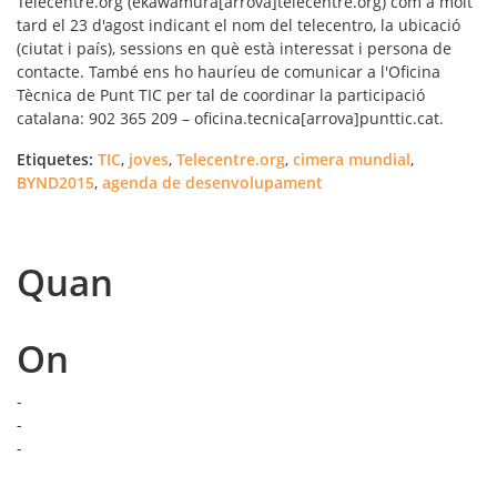
Telecentre.org (ekawamura[arrova]telecentre.org) com a molt
tard el 23 d'agost indicant el nom del telecentro, la ubicació
(ciutat i país), sessions en què està interessat i persona de
contacte. També ens ho hauríeu de comunicar a l'Oficina
Tècnica de Punt TIC per tal de coordinar la participació
catalana: 902 365 209 – oficina.tecnica[arrova]punttic.cat.
Etiquetes:
TIC
,
joves
,
Telecentre.org
,
cimera mundial
,
BYND2015
,
agenda de desenvolupament
Quan
On
-
-
-