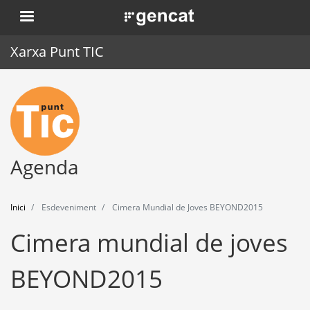
Vés
. Obre en una nova finestra.
al
contingut
Xarxa Punt TIC
Inici
Punt TIC
Actualitat
Agenda
Agenda
Inici
Esdeveniment
Cimera Mundial de Joves BEYOND2015
Formació
Cimera mundial de joves
Eines
BEYOND2015