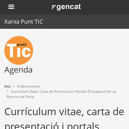
Vés
. Obre en una nova finestra.
al
contingut
Xarxa Punt TIC
Inici
Punt TIC
Actualitat
Agenda
Agenda
Inici
Esdeveniment
Formació
Currículum Vitae, Carta de Presentació I Portals D'ocupació Per La
Recerca de Feina
Eines
Currículum vitae, carta de
presentació i portals