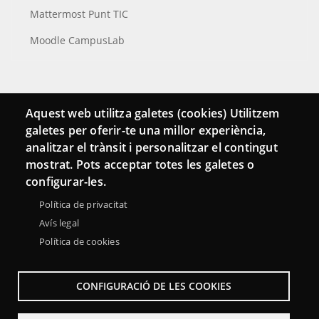
Mattermost Punt TIC
Moodle CampusLab
Connecta
Aquest web utilitza galetes (cookies) Utilitzem
galetes per oferir-te una millor experiència,
Bustia de contacte
analitzar el trànsit i personalitzar el contingut
Butlletins
mostrat. Pots acceptar totes les galetes o
configurar-les.
Política de privacitat
Avís legal
Política de cookies
CONFIGURACIÓ DE LES COOKIES