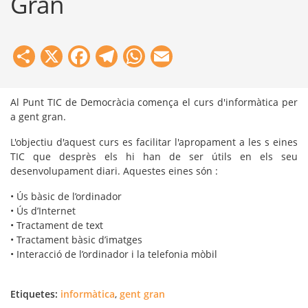
Gran
Share
X
Facebook
Telegram
WhatsApp
Email
Al Punt TIC de Democràcia comença el curs d'informàtica per
a gent gran.
L'objectiu d'aquest curs es facilitar l'apropament a les s eines
TIC que desprès els hi han de ser útils en els seu
desenvolupament diari. Aquestes eines són :
• Ús bàsic de l’ordinador
• Ús d’Internet
• Tractament de text
• Tractament bàsic d’imatges
• Interacció de l’ordinador i la telefonia mòbil
Etiquetes:
informàtica
,
gent gran