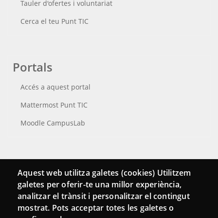
Tauler d'ofertes i voluntariat
Cerca el teu Punt TIC
Portals
Accés a aquest portal
Mattermost Punt TIC
Moodle CampusLab
Connecta
Aquest web utilitza galetes (cookies) Utilitzem
galetes per oferir-te una millor experiència,
Bustia de contacte
analitzar el trànsit i personalitzar el contingut
Butlletins
mostrat. Pots acceptar totes les galetes o