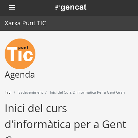
Vés
. Obre en una nova finestra.
al
contingut
Xarxa Punt TIC
Inici
Punt TIC
Actualitat
Agenda
Agenda
Inici
Esdeveniment
Inici del Curs D'informàtica Per a Gent Gran
Formació
Inici del curs
Eines
d'informàtica per a Gent