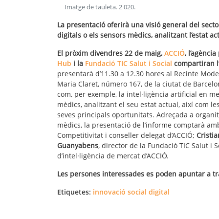
Imatge de tauleta
.
2 020
.
La presentació oferirà una visió general del sect
digitals o els sensors mèdics, analitzant l’estat ac
El pròxim divendres 22 de maig,
ACCIÓ
, l’agènci
Hub
i la
Fundació TIC Salut i Social
compartiran l’
presentarà d’11.30 a 12.30 hores al Recinte Mode
Maria Claret, número 167, de la ciutat de Barcelon
com, per exemple, la intel·ligència artificial en me
mèdics, analitzant el seu estat actual, així com le
seves principals oportunitats. Adreçada a organit
mèdics, la presentació de l’informe comptarà am
Competitivitat i conseller delegat d’ACCIÓ;
Cristi
Guanyabens
, director de la Fundació TIC Salut i S
d’intel·ligència de mercat d’ACCIÓ.
Les persones interessades es poden apuntar a t
Etiquetes:
innovació social digital