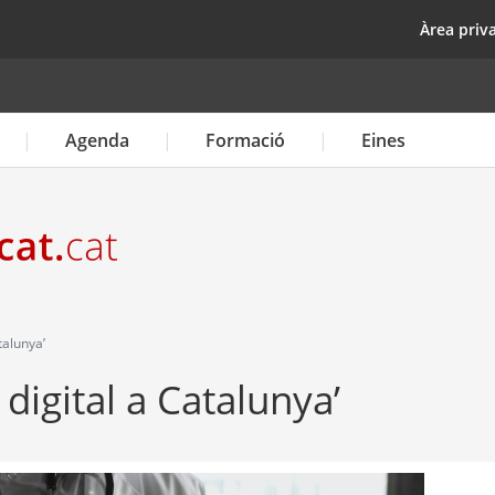
Vés
top
Àrea priv
al
contingut
Agenda
Formació
Eines
talunya’
 digital a Catalunya’