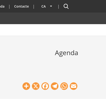
Cercador
ada
Contacte
CA
Llista les accions addicionals
Agenda
Share
X
Facebook
Telegram
WhatsApp
Email