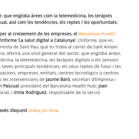
or, que engloba àrees com la telemedicina, les teràpies
tual, així com les tendències, els reptes i les oportunitats.
a per al creixement de les empreses, el
Barcelona Health
informe ‘La salut digital a Catalunya’.
L’informe, que es
rnista de Sant Pau, que es troba al carrer de Sant Antoni
a, oferirà una visió general del sector, que engloba àrees,
dicina, la telemedicina, les teràpies digitals o els sensors
s seves principals tendències, els seus reptes de futur i les
zacions, empreses, entitats, centres tecnològics o centres
b les intervencions de
Jaume Baró
, secretari d’Empresa i
an Pascual
, president del Barcelona Health Hub;
Joan
ocial, i
Inma Rodríguez
, responsable de la secció
ravés d’aquest
enllaç en línia
.