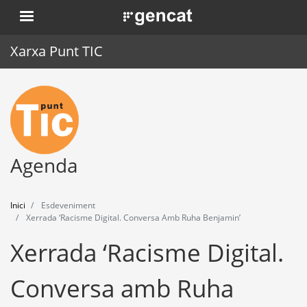
Vés
. Obre en una nova finestra.
al
contingut
Xarxa Punt TIC
Inici
Punt TIC
Actualitat
Agenda
Agenda
Inici
Esdeveniment
Formació
Xerrada ‘Racisme Digital. Conversa Amb Ruha Benjamin’
Xerrada ‘Racisme Digital.
Eines
Conversa amb Ruha