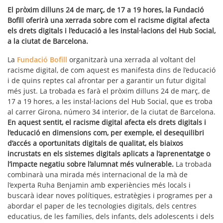
El pròxim dilluns 24 de març, de 17 a 19 hores, la Fundació
Bofill oferirà una xerrada sobre com el racisme digital afecta
els drets digitals i l’educació a les instal·lacions del Hub Social,
a la ciutat de Barcelona.
La
Fundació Bofill
organitzarà una xerrada al voltant del
racisme digital, de com aquest es manifesta dins de l’educació
i de quins reptes cal afrontar per a garantir un futur digital
més just. La trobada es farà el pròxim dilluns 24 de març, de
17 a 19 hores, a les instal·lacions del Hub Social, que es troba
al carrer Girona, número 34 interior, de la ciutat de Barcelona.
En aquest sentit, el racisme digital afecta els drets digitals i
l’educació en dimensions com, per exemple, el desequilibri
d’accés a oportunitats digitals de qualitat, els biaixos
incrustats en els sistemes digitals aplicats a l’aprenentatge o
l’impacte negatiu sobre l’alumnat més vulnerable.
La trobada
combinarà una mirada més internacional de la mà de
l’experta Ruha Benjamin amb experiències més locals i
buscarà idear noves polítiques, estratègies i programes per a
abordar el paper de les tecnologies digitals, dels centres
educatius, de les famílies, dels infants, dels adolescents i dels