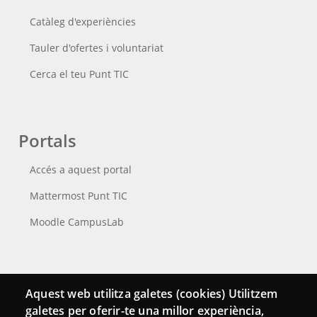
Catàleg d'experiències
Tauler d'ofertes i voluntariat
Cerca el teu Punt TIC
Portals
Accés a aquest portal
Mattermost Punt TIC
Moodle CampusLab
Connecta
Aquest web utilitza galetes (cookies) Utilitzem
galetes per oferir-te una millor experiència,