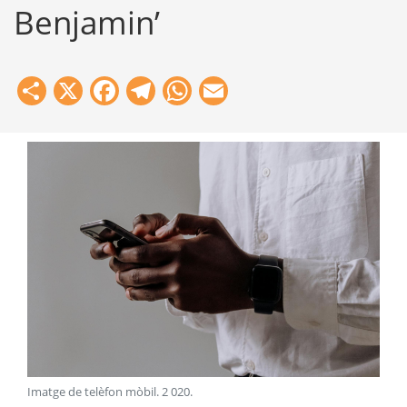
Benjamin’
Share
X
Facebook
Telegram
WhatsApp
Email
Imatge de telèfon mòbil
.
2 020
.