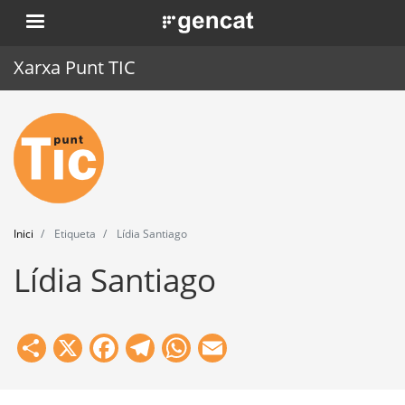
Vés
. Obre en una nova finestra.
al
contingut
Xarxa Punt TIC
Inici
Punt TIC
Actualitat
Inici
Etiqueta
Lídia Santiago
Agenda
Lídia Santiago
Formació
Eines
Share
X
Facebook
Telegram
WhatsApp
Email