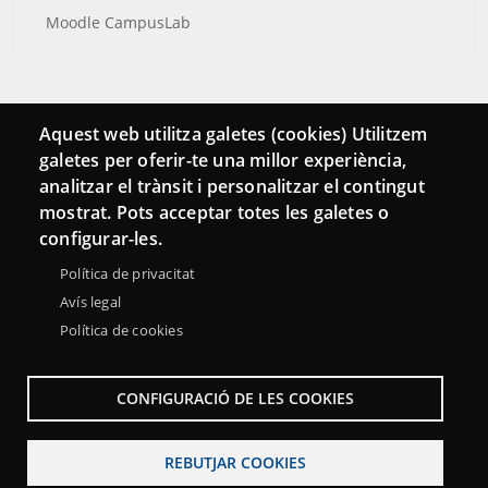
Moodle CampusLab
Connecta
Aquest web utilitza galetes (cookies) Utilitzem
galetes per oferir-te una millor experiència,
Bustia de contacte
analitzar el trànsit i personalitzar el contingut
Butlletins
mostrat. Pots acceptar totes les galetes o
configurar-les.
Política de privacitat
Avís legal
Política de cookies
CONFIGURACIÓ DE LES COOKIES
REBUTJAR COOKIES