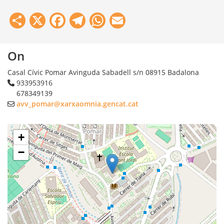
Share
X
Facebook
Telegram
WhatsApp
Email
On
Casal Cívic Pomar Avinguda Sabadell s/n
08915
Badalona
933953916
678349139
avv_pomar@xarxaomnia.gencat.cat
+
−