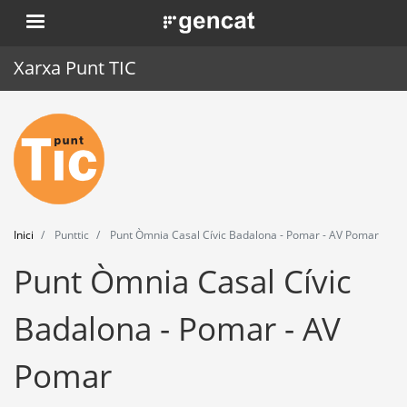
Vés
. Obre en una nova finestra.
al
contingut
Xarxa Punt TIC
Inici
Punt TIC
Actualitat
Inici
Punttic
Punt Òmnia Casal Cívic Badalona - Pomar - AV Pomar
Agenda
Punt Òmnia Casal Cívic
Formació
Badalona - Pomar - AV
Eines
Pomar