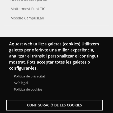
Mattermost Punt TIC
Moodle CampusLab
Connecta
Aquest web utilitza galetes (cookies) Utilitzem
galetes per oferir-te una millor experiència,
Bustia de contacte
analitzar el trànsit i personalitzar el contingut
Butlletins
mostrat. Pots acceptar totes les galetes o
configurar-les.
Política de privacitat
Avís legal
Política de cookies
CONFIGURACIÓ DE LES COOKIES