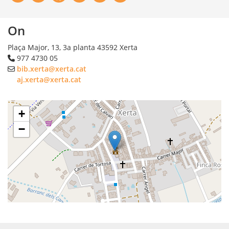
On
Plaça Major, 13, 3a planta
43592
Xerta
977 4730 05
bib.xerta@xerta.cat
aj.xerta@xerta.cat
+
−