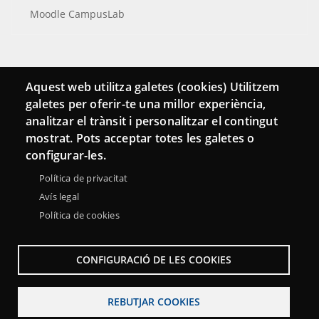
Moodle CampusLab
Connecta
Aquest web utilitza galetes (cookies) Utilitzem
galetes per oferir-te una millor experiència,
Bustia de contacte
analitzar el trànsit i personalitzar el contingut
Butlletins
mostrat. Pots acceptar totes les galetes o
configurar-les.
Política de privacitat
Avís legal
Política de cookies
CONFIGURACIÓ DE LES COOKIES
REBUTJAR COOKIES