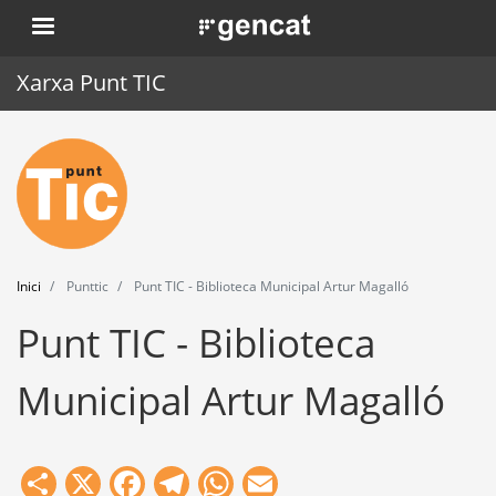
Vés
. Obre en una nova finestra.
al
contingut
Xarxa Punt TIC
Inici
Punt TIC
Actualitat
Inici
Punttic
Punt TIC - Biblioteca Municipal Artur Magalló
Agenda
Punt TIC - Biblioteca
Formació
Municipal Artur Magalló
Eines
Share
X
Facebook
Telegram
WhatsApp
Email