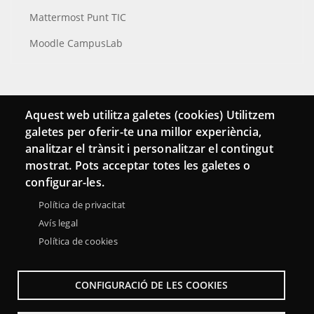
Mattermost Punt TIC
Moodle CampusLab
Connecta
Aquest web utilitza galetes (cookies) Utilitzem
galetes per oferir-te una millor experiència,
Bustia de contacte
analitzar el trànsit i personalitzar el contingut
Butlletins
mostrat. Pots acceptar totes les galetes o
configurar-les.
Política de privacitat
Avís legal
Política de cookies
CONFIGURACIÓ DE LES COOKIES