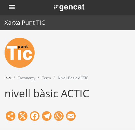
Vés
. Obre en una nova finestra.
al
contingut
Xarxa Punt TIC
Inici
Punt TIC
Actualitat
Inici
Taxonomy
Term
Nivell Bàsic ACTIC
Agenda
nivell bàsic ACTIC
Formació
Eines
Share
X
Facebook
Telegram
WhatsApp
Email