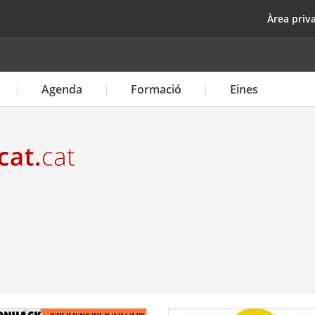
Vés
top
Àrea priv
al
contingut
Agenda
Formació
Eines