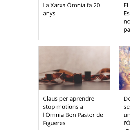
La Xarxa Òmnia fa 20
El
anys
Es
no
pa
Claus per aprendre
De
stop motions a
se
l'Òmnia Bon Pastor de
un
Figueres
l’