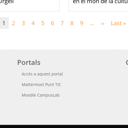
Urgell
en el món de la cultu
1
2
3
4
5
6
7
8
9
…
››
Pàgina
Last »
següent
Portals
Accés a aquest portal
Mattermost Punt TIC
Moodle CampusLab