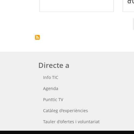
d’
Paginació
Directe a
Info TIC
Agenda
Punttic TV
Catàleg d'experiències
Tauler d'ofertes i voluntariat
Cerca el teu Punt TIC