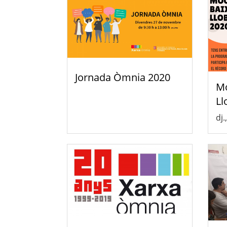
Jornada Òmnia 2020
Mo
Ll
dj.