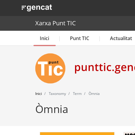
. Obre en una nova finestra.
Xarxa Punt TIC
Inici
Punt TIC
Actualitat
Inici
Taxonomy
Term
Òmnia
Òmnia