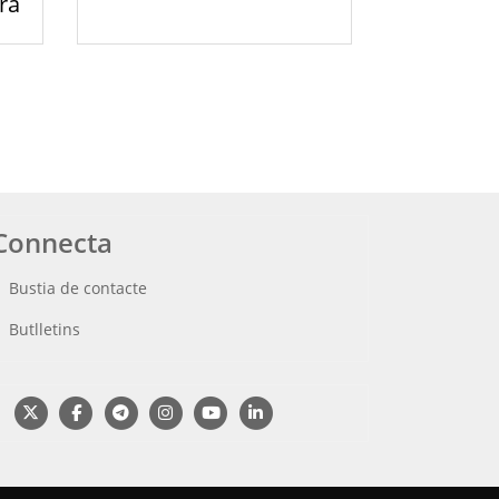
ra
Última
pàgina
Connecta
Bustia de contacte
Butlletins