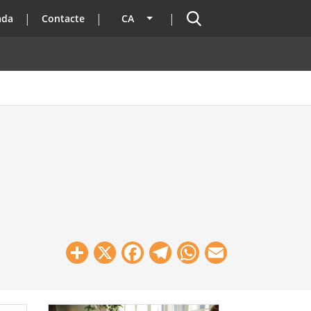
Cercador
ada
Contacte
CA
Llista les accions addicionals
Share
X
Facebook
Telegram
WhatsApp
Email