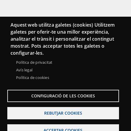
Connecta
Aquest web utilitza galetes (cookies) Utilitzem
galetes per oferir-te una millor experiència,
Bustia de contacte
analitzar el trànsit i personalitzar el contingut
Butlletins
mostrat. Pots acceptar totes les galetes o
configurar-les.
Política de privacitat
Avís legal
Política de cookies
CONFIGURACIÓ DE LES COOKIES
REBUTJAR COOKIES
Menu
Sobre la Xarxa Punttic
Avís legal
Accessibilitat
ACCEPTAR COOKIES