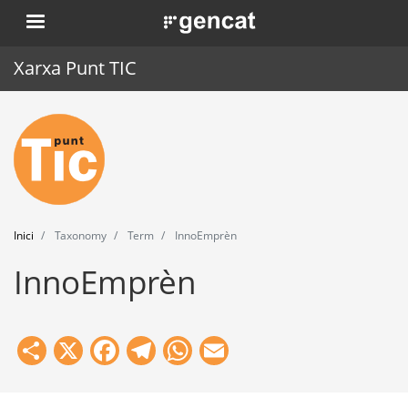
Vés
. Obre en una nova finestra.
al
contingut
Xarxa Punt TIC
Inici
Punt TIC
Actualitat
Inici
Taxonomy
Term
InnoEmprèn
Agenda
InnoEmprèn
Formació
Eines
Share
X
Facebook
Telegram
WhatsApp
Email