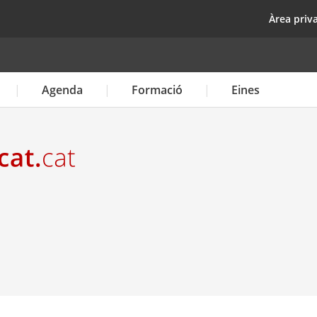
Vés
top
Àrea priv
al
contingut
Agenda
Formació
Eines