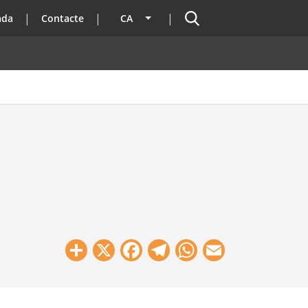
Cercador
ada
Contacte
CA
Llista les accions addicionals
Share
X
Facebook
Telegram
WhatsApp
Email