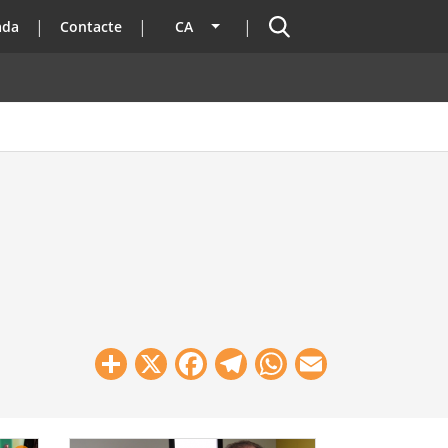
Cercador
ada
Contacte
CA
Llista les accions addicionals
Share
X
Facebook
Telegram
WhatsApp
Email