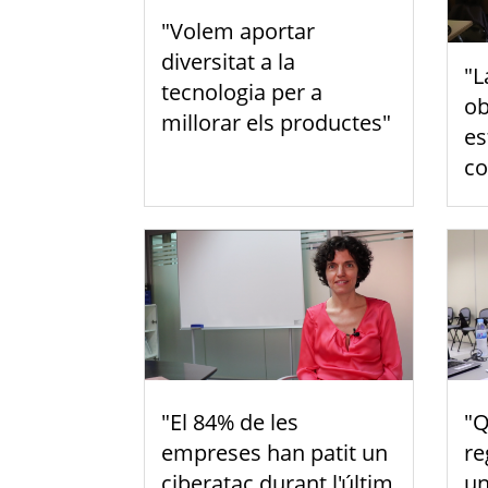
"Volem aportar
diversitat a la
"L
tecnologia per a
ob
millorar els productes"
es
co
"Q
"El 84% de les
re
empreses han patit un
un
ciberatac durant l'últim