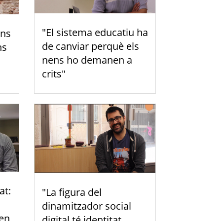
"El sistema educatiu ha
ans
de canviar perquè els
ns
nens ho demanen a
crits"
at:
"La figura del
dinamitzador social
len
digital té identitat