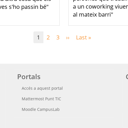
a un coworking viue
ves s'ho passin bé"
al mateix barri"
1
2
3
››
Pàgina
Last »
Última
següent
pàgina
Portals
Accés a aquest portal
Mattermost Punt TIC
Moodle CampusLab