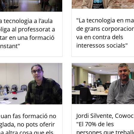
"La tecnologia en m
a tecnologia a l'aula
de grans corporacio
liga al professorat a
va en contra dels
tar en una formació
interessos socials"
nstant"
Jordi Silvente, Cowoc
uan fas formació no
"El 70% de les
glada, no pots oferir
persones que trebal
a altra cosa que els