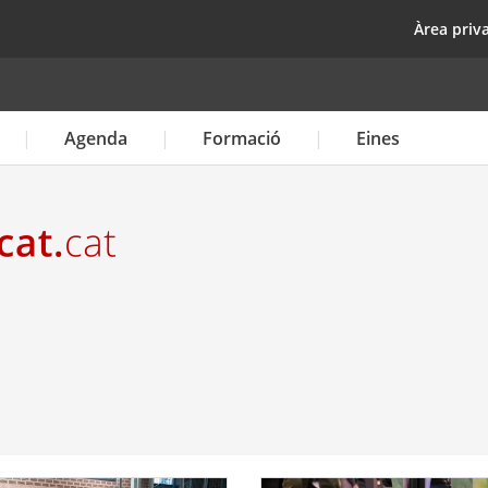
Vés
top
Àrea priv
al
contingut
Agenda
Formació
Eines