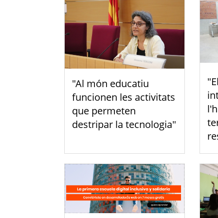
"E
"Al món educatiu
in
funcionen les activitats
l'
que permeten
te
destripar la tecnologia"
re