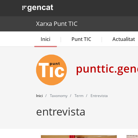
. Obre en una nova finestra.
Xarxa Punt TIC
Inici
Punt TIC
Actualitat
Inici
Taxonomy
Term
Entrevista
entrevista