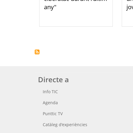
jo
any"
Paginació
Directe a
Info TIC
Agenda
Punttic TV
Catàleg d'experiències