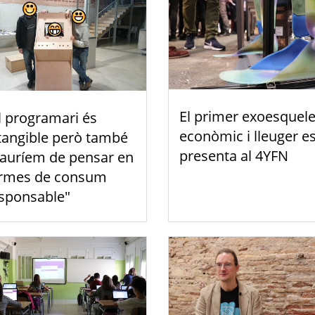
El primer exoesquele
l programari és
econòmic i lleuger e
tangible però també
presenta al 4YFN
hauríem de pensar en
rmes de consum
sponsable"