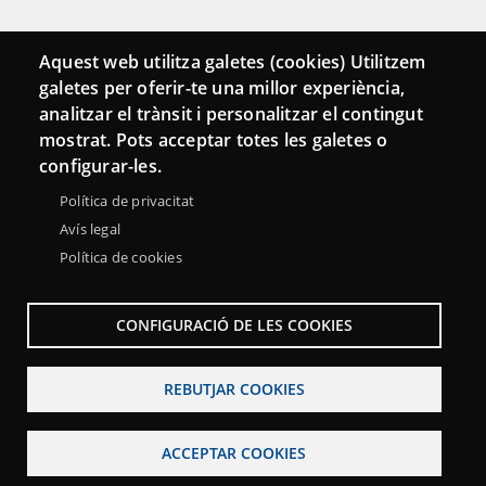
Connecta
Aquest web utilitza galetes (cookies) Utilitzem
galetes per oferir-te una millor experiència,
Bustia de contacte
analitzar el trànsit i personalitzar el contingut
Butlletins
mostrat. Pots acceptar totes les galetes o
configurar-les.
Política de privacitat
Avís legal
Política de cookies
CONFIGURACIÓ DE LES COOKIES
REBUTJAR COOKIES
Menu
Sobre la Xarxa Punttic
Avís legal
Accessibilitat
Footer
ACCEPTAR COOKIES
Mapa web