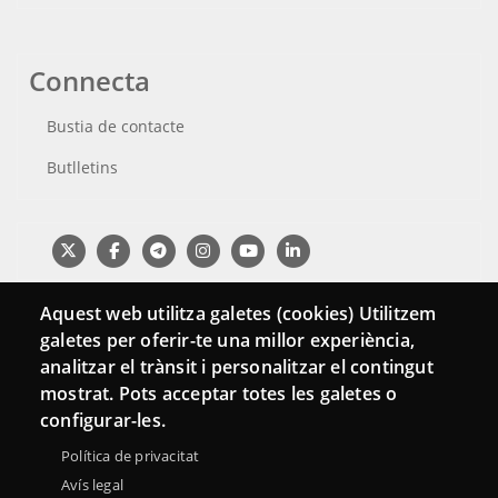
Connecta
Bustia de contacte
Butlletins
Aquest web utilitza galetes (cookies) Utilitzem
galetes per oferir-te una millor experiència,
analitzar el trànsit i personalitzar el contingut
mostrat. Pots acceptar totes les galetes o
configurar-les.
Menu
Política de privacitat
Sobre la Xarxa Punttic
Avís legal
Accessibilitat
Avís legal
Footer