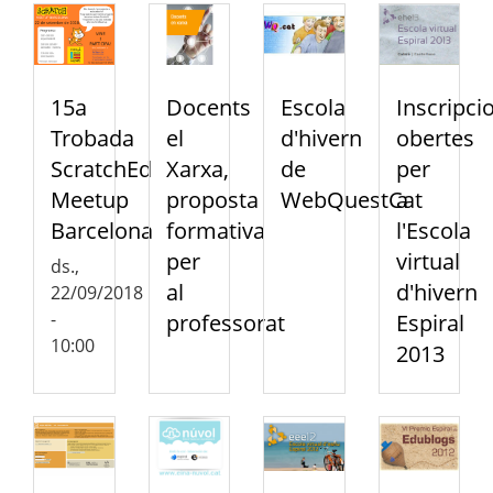
15a
Docents
Escola
Inscripci
Trobada
el
d'hivern
obertes
ScratchEd
Xarxa,
de
per
Meetup
proposta
WebQuestCat
a
Barcelona
formativa
l'Escola
per
virtual
ds.,
al
d'hivern
22/09/2018
-
professorat
Espiral
10:00
2013