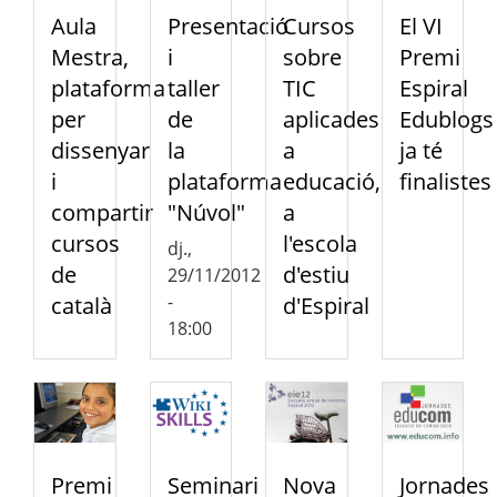
Aula
Presentació
Cursos
El VI
Mestra,
i
sobre
Premi
plataforma
taller
TIC
Espiral
per
de
aplicades
Edublogs
dissenyar
la
a
ja té
i
plataforma
educació,
finalistes
compartir
"Núvol"
a
cursos
l'escola
dj.,
de
d'estiu
29/11/2012
-
català
d'Espiral
18:00
Premi
Seminari
Nova
Jornades