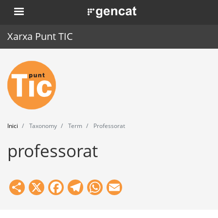
Vés
. Obre en una nova finestra.
al
contingut
Xarxa Punt TIC
Inici
Punt TIC
Actualitat
Inici
Taxonomy
Term
Professorat
Agenda
professorat
Formació
Eines
Share
X
Facebook
Telegram
WhatsApp
Email