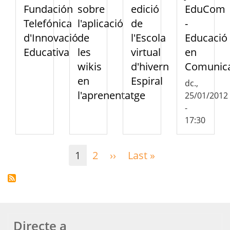
Fundación
sobre
edició
EduCom
Telefónica
l'aplicació
de
-
d'Innovació
de
l'Escola
Educació
Educativa
les
virtual
en
wikis
d'hivern
Comunica
en
Espiral
dc.,
l'aprenentatge
25/01/2012
-
17:30
Paginació
1
2
››
Pàgina
Last »
Última
següent
pàgina
Directe a