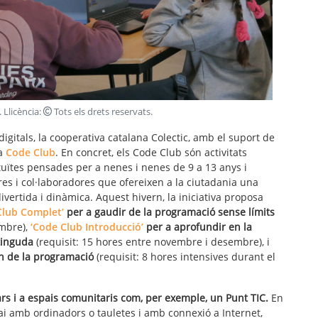
. Llicència:
Tots els drets reservats
.
igitals, la cooperativa catalana Colectic, amb el suport de
va
Code Club
. En concret, els Code Club són activitats
tuïtes pensades per a nenes i nenes de 9 a 13 anys i
s i col·laboradores que ofereixen a la ciutadania una
ertida i dinàmica. Aquest hivern, la iniciativa proposa
Club Complet’
per a gaudir de la programació sense límits
embre),
‘Code Club Introducció’
per a aprofundir en la
tinguda
(requisit: 15 hores entre novembre i desembre), i
n de la programació
(requisit: 8 hores intensives durant el
s i a espais comunitaris com, per exemple, un Punt TIC.
En
pai amb ordinadors o tauletes i amb connexió a Internet,