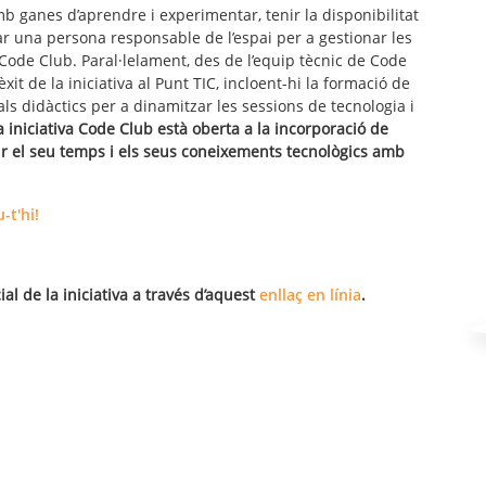
b ganes d’aprendre i experimentar, tenir la disponibilitat
nar una persona responsable de l’espai per a gestionar les
 Code Club. Paral·lelament, des de l’equip tècnic de Code
èxit de la iniciativa al Punt TIC, incloent-hi la formació de
als didàctics per a dinamitzar les sessions de tecnologia i
la iniciativa Code Club està oberta a la incorporació de
r el seu temps i els seus coneixements tecnològics amb
u-t'hi!
al de la iniciativa a través d’aquest
enllaç en línia
.