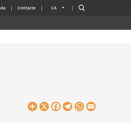
Cercador
ada
Contacte
CA
Llista les accions addicionals
Share
X
Facebook
Telegram
WhatsApp
Email