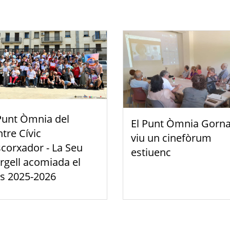
Punt Òmnia del
El Punt Òmnia Gorna
tre Cívic
viu un cinefòrum
scorxador - La Seu
estiuenc
rgell acomiada el
s 2025-2026