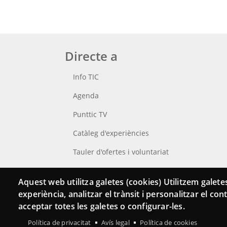
Directe a
Info TIC
Agenda
Punttic TV
Catàleg d'experiències
Tauler d'ofertes i voluntariat
Cerca el teu Punt TIC
Aquest web utilitza galetes (cookies) Utilitzem galetes
experiència, analitzar el trànsit i personalitzar el co
acceptar totes les galetes o configurar-les.
Política de privacitat
Avís legal
Política de cookies