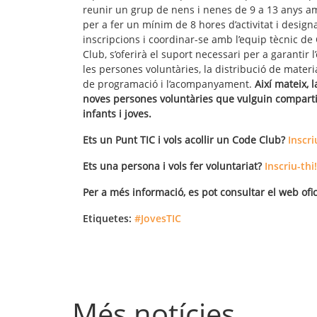
reunir un grup de nens i nenes de 9 a 13 anys am
per a fer un mínim de 8 hores d’activitat i desig
inscripcions i coordinar-se amb l’equip tècnic de
Club, s’oferirà el suport necessari per a garantir l’
les persones voluntàries, la distribució de materi
de programació i l’acompanyament.
Així mateix, 
noves persones voluntàries que vulguin comparti
infants i joves.
Ets un Punt TIC i vols acollir un Code Club?
Inscri
Ets una persona i vols fer voluntariat?
Inscriu-thi!
Per a més informació, es pot consultar el web ofici
Etiquetes:
#JovesTIC
Més notícies