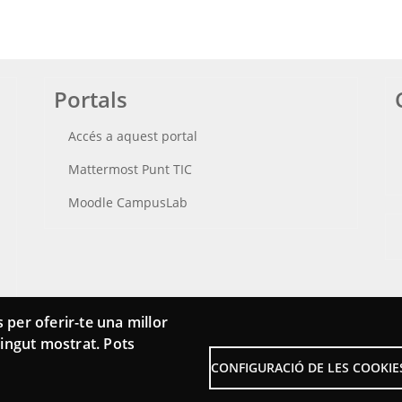
Portals
Accés a aquest portal
Mattermost Punt TIC
Moodle CampusLab
 per oferir-te una millor
ntingut mostrat. Pots
CONFIGURACIÓ DE LES COOKIE