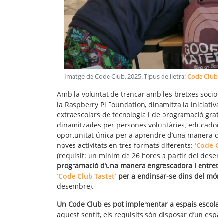
Imatge de Code Club
.
2025
. Tipus de lletra:
Code Club
Amb la voluntat de trencar amb les bretxes sociod
la Raspberry Pi Foundation, dinamitza la iniciati
extraescolars de tecnologia i de programació gra
dinamitzades per persones voluntàries, educadore
oportunitat única per a aprendre d’una manera div
noves activitats en tres formats diferents:
‘Code 
(requisit: un mínim de 26 hores a partir del des
programació d’una manera engrescadora i entre
‘Code Club Tastet’
per a endinsar-se dins del mó
desembre).
Un Code Club es pot implementar a espais escolar
aquest sentit, els requisits són disposar d’un es