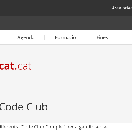
Vés
top
Àrea priv
al
contingut
Agenda
Formació
Eines
 Code Club
diferents: ‘Code Club Complet’ per a gaudir sense