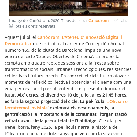
Imatge del Canòdrom
.
2026
. Tipus de lletra:
Canòdrom
. Llicència:
Tots els drets reservats
.
Aquest juliol, el
Canòdrom. L’Ateneu d’Innovació Digital i
Democràtica
, que es troba al carrer de Concepción Arenal,
número 165, de la ciutat de Barcelona, impulsa una nova
edició del cicle ‘Grades Obertes de Cinema’. La proposta
compta amb quatre reeixides sessions a la fresca sobre
transformacions socials, urbanes i tecnològiques, resistències
col·lectives i futurs incerts. En concret, el cicle busca afavorir
moments de reflexió col·lectiva i potenciar el cinema com una
eina per revisar el passat, entendre el present i dibuixar el
futur.
Així doncs, el divendres 10 de juliol, a les 21.45 hores,
es farà la segona projecció del cicle. La pel·lícula
‘L’Olívia i el
terratrèmol invisible’
explorarà els desnonaments, la
gentrificació i la importància de la comunitat i l’organització
veïnal davant de la precarietat de l’habitatge.
Creada per
Irene Iborra, l’any 2025, la pel·lícula narra la història de
l’Olívia, una nena de dotze anys que veu com la seva vida