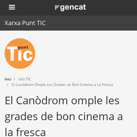
Vés
. Obre en una nova finestra.
al
contingut
Xarxa Punt TIC
Inici
Punt TIC
Actualitat
Inici
Info TIC
Agenda
El Canòdrom Omple Les Grades de Bon Cinema a La Fresca
El Canòdrom omple les
Formació
Eines
grades de bon cinema a
la fresca