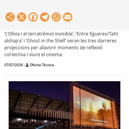
Share
X
Facebook
Telegram
WhatsApp
Email
‘L’Olívia i el terratrèmol invisible’, ‘Entre figueres/Taht
alshajra’ i ‘Ghost in the Shell’ seran les tres darreres
projeccions per afavorir moments de reflexió
col·lectiva i viure el cinema.
07/07/2026
-
Oficina Tècnica