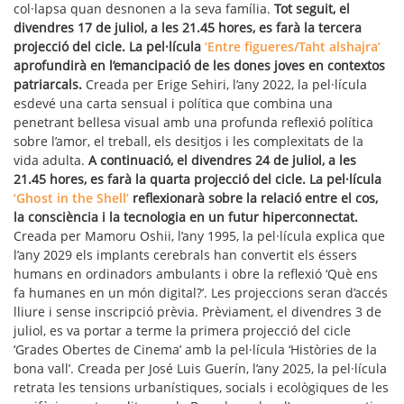
col·lapsa quan desnonen a la seva família.
Tot seguit, el
divendres 17 de juliol, a les 21.45 hores, es farà la tercera
projecció del cicle. La pel·lícula
‘Entre figueres/Taht alshajra’
aprofundirà en l’emancipació de les dones joves en contextos
patriarcals.
Creada per Erige Sehiri, l’any 2022, la pel·lícula
esdevé una carta sensual i política que combina una
penetrant bellesa visual amb una profunda reflexió política
sobre l’amor, el treball, els desitjos i les complexitats de la
vida adulta.
A continuació, el divendres 24 de juliol, a les
21.45 hores, es farà la quarta projecció del cicle. La pel·lícula
‘Ghost in the Shell’
reflexionarà sobre la relació entre el cos,
la consciència i la tecnologia en un futur hiperconnectat.
Creada per Mamoru Oshii, l’any 1995, la pel·lícula explica que
l’any 2029 els implants cerebrals han convertit els éssers
humans en ordinadors ambulants i obre la reflexió ‘Què ens
fa humanes en un món digital?’. Les projeccions seran d’accés
lliure i sense inscripció prèvia. Prèviament, el divendres 3 de
juliol, es va portar a terme la primera projecció del cicle
‘Grades Obertes de Cinema’ amb la pel·lícula ‘Històries de la
bona vall’. Creada per José Luis Guerín, l’any 2025, la pel·lícula
retrata les tensions urbanístiques, socials i ecològiques de les