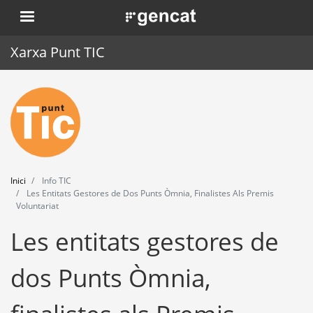
Vés
. Obre en una nova finestra.
al
contingut
Xarxa Punt TIC
Inici
Punt TIC
Actualitat
Inici
Info TIC
Agenda
Les Entitats Gestores de Dos Punts Òmnia, Finalistes Als Premis
Voluntariat
Formació
Les entitats gestores de
Eines
dos Punts Òmnia,