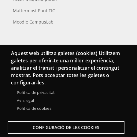
Mattermost Punt TIC
Moodle CampusLab
Connecta
Aquest web utilitza galetes (cookies) Utilitzem
galetes per oferir-te una millor experiència,
Bustia de contacte
analitzar el trànsit i personalitzar el contingut
Butlletins
mostrat. Pots acceptar totes les galetes o
configurar-les.
Política de privacitat
Avís legal
Política de cookies
CONFIGURACIÓ DE LES COOKIES