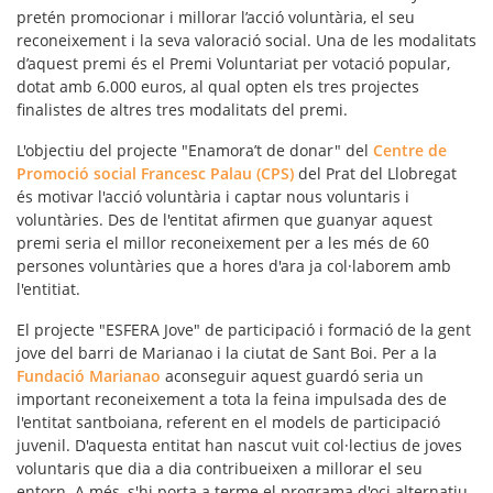
pretén promocionar i millorar l’
acció voluntària
, el seu
reconeixement i la seva valoració social. Una de les modalitats
d’aquest premi és el Premi Voluntariat per votació popular,
dotat amb 6.000 euros, al qual opten els tres projectes
finalistes de altres tres modalitats del premi.
L'objectiu del projecte "Enamora’t de donar" del
Centre de
Promoció social Francesc Palau (CPS)
del Prat del Llobregat
és motivar l'acció voluntària i captar nous voluntaris i
voluntàries. Des de l'entitat afirmen que guanyar aquest
premi seria el millor reconeixement per a les més de 60
persones voluntàries que a hores d'ara ja col·laborem amb
l'entitiat.
El projecte "ESFERA Jove" de participació i formació de la gent
jove del barri de Marianao i la ciutat de Sant Boi. Per a la
Fundació Marianao
aconseguir aquest guardó seria un
important reconeixement a tota la feina impulsada des de
l'entitat santboiana, referent en el models de participació
juvenil. D'aquesta entitat han nascut vuit col·lectius de joves
voluntaris que dia a dia contribueixen a millorar el seu
entorn. A més, s'hi porta a terme el programa d'oci alternatiu