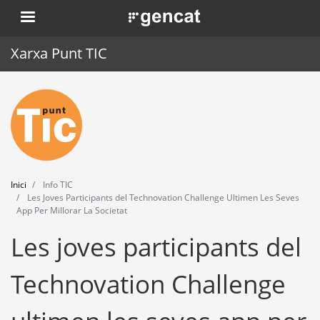
Vés
. Obre en una nova finestra.
al
contingut
Xarxa Punt TIC
Inici
Punt TIC
Actualitat
Inici
Info TIC
Agenda
Les Joves Participants del Technovation Challenge Ultimen Les Seves
App Per Millorar La Societat
Formació
Les joves participants del
Eines
Technovation Challenge