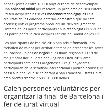
nenes i joves d'entre 10 i 18 anys el repte de desenvolupar
una
aplicació mòbil
per resoldre un problema del seu entorn.
Pretén despertar les seves
vocacions tecnològiques
i els
resultats de les edicions anterior demostren que ho està
aconseguint: el programa produeix un 78% d'augment de
l'interès de les noies participants en la
tecnologia
i el 58% de
les participants inicien després estudis en l'àmbit de les TIC.
Les participants de l'edició 2018 han rebut
formació
i ara
treballen de valent per arribar a temps de presentar les seves
aplicacions i
plans de negoci
a les finals regionals. El 19 de
maig tindrà lloc la Barcelona Regional Pitch 2018, amb
participants catalanes i aragoneses. Les guanyadores
participaran en la semifinal internacional i podran aconseguir
passi a la final, que se celebrarà a San Francisco, Estats Units,
amb premis d'entre 2.500 i 15.000 dòlars.
Calen persones voluntàries per
organitzar la final de Barcelona i
fer de jurat virtual