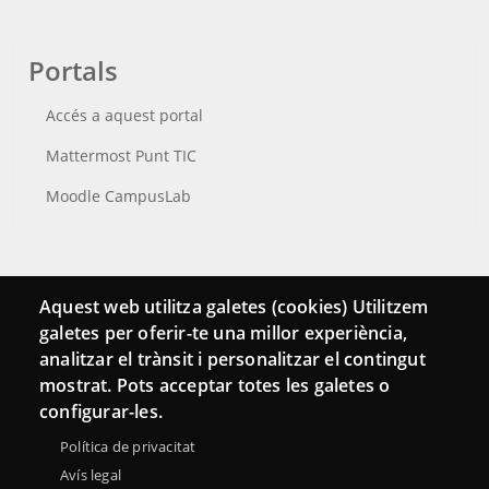
Portals
Accés a aquest portal
Mattermost Punt TIC
Moodle CampusLab
Connecta
Aquest web utilitza galetes (cookies) Utilitzem
galetes per oferir-te una millor experiència,
Bustia de contacte
analitzar el trànsit i personalitzar el contingut
Butlletins
mostrat. Pots acceptar totes les galetes o
configurar-les.
Política de privacitat
Avís legal