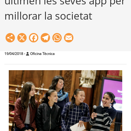
ultimen les seves app per
millorar la societat
Share
X
Facebook
Telegram
WhatsApp
Email
19/04/2018
-
Oficina Tècnica