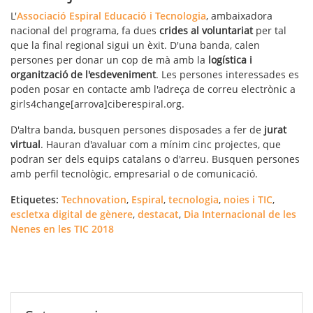
L'
Associació Espiral Educació i Tecnologia
, ambaixadora
nacional del programa, fa dues
crides al voluntariat
per tal
que la final regional sigui un èxit. D'una banda, calen
persones per donar un cop de mà amb la
logística i
organització de l'esdeveniment
. Les persones interessades es
poden posar en contacte amb l'adreça de correu electrònic a
girls4change[arrova]ciberespiral.org.
D'altra banda, busquen persones disposades a fer de
jurat
virtual
. Hauran d'avaluar com a mínim cinc projectes, que
podran ser dels equips catalans o d'arreu. Busquen persones
amb perfil tecnològic, empresarial o de comunicació.
Etiquetes:
Technovation
,
Espiral
,
tecnologia
,
noies i TIC
,
escletxa digital de gènere
,
destacat
,
Dia Internacional de les
Nenes en les TIC 2018