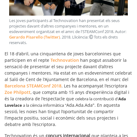
Les joves participants al Technovation han presentat els seus
projectes davant d'altres companyes i mentores, en un
esdeveniment organitzat en el amrc de l'STEAMConf 2018
. Autor:
Gerardo Pisarello (Twitter)
.
2018
. Llicència:
Tots els drets
reservats
.
El 18 d'abril, una cinquantena de joves barcelonines que
participen en el repte
Technovation
han pogut assaborir la
sensació de presentar el seu projecte davant d'altres
companyes i mentores. Ha estat en un esdeveniment celebrat
al Saló de Cent de l'Ajuntament de Barcelona, en el marc del
Barcelona STEAMConf 2018
. Les ha acompanyat l'escriptora
Zoe Philpott
, que compta amb 15 anys d'experiència digital i
és la creadora de l'espectacle que
celebra la contribució d'
Ada
Ada.Ada.Ada". En aquesta
Lovelace
a la ciència informàtica "
sessió, les noies han tingut l’oportunitat de compartir
l’impacte positiu, social i econòmic dels seus projectes i
debatre amb l'escriptora.
Technovation és un
concurs internacional
que planteja a les