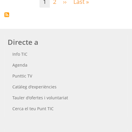
1
2
››
Pàgina
Last »
Última
següent
pàgina
Directe a
Info TIC
Agenda
Punttic TV
Catàleg d'experiències
Tauler d'ofertes i voluntariat
Cerca el teu Punt TIC