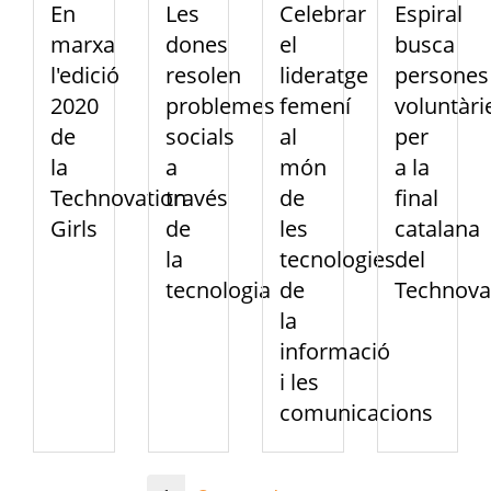
En
Les
Celebrar
Espiral
marxa
dones
el
busca
l'edició
resolen
lideratge
persones
2020
problemes
femení
voluntàri
de
socials
al
per
la
a
món
a la
Technovation
través
de
final
Girls
de
les
catalana
la
tecnologies
del
tecnologia
de
Technova
la
informació
i les
comunicacions
Paginació