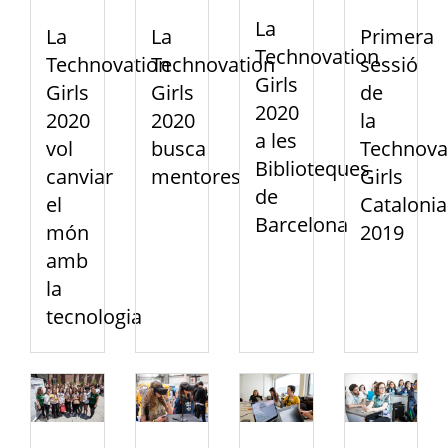
La
La
La
Primera
Technovation
Technovation
Technovation
sessió
Girls
Girls
Girls
de
2020
2020
2020
la
a les
vol
busca
Technova
Biblioteques
canviar
mentores
Girls
de
el
Catalonia
Barcelona
món
2019
amb
la
tecnologia