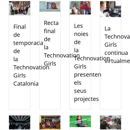
Recta
Les
Final
La
final
noies
de
Technova
de
de
temporada
Girls
la
la
de
continua
Technovation
Technovation
la
virtualme
Girls
Girls
Technovation
presenten
Girls
els
Catalonia
seus
projectes