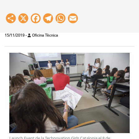
Share
X
Facebook
Telegram
WhatsApp
Email
15/11/2019
-
Oficina Tècnica
Launch Event de la Technovation Girls Catalonia el 8 de