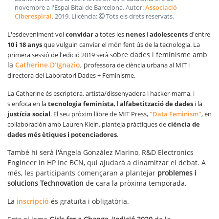
novembre a l'Espai Bital de Barcelona
. Autor:
Associació
Ciberespiral
.
2019
. Llicència:
Tots els drets reservats
.
L'esdeveniment vol
convidar
a totes les
nenes
i
adolescents
d'entre
10 i 18 anys
que vulguin canviar el món fent ús de la tecnologia. La
obre dades i feminisme amb
primera sessió de l'edició 2019 serà s
la
Catherine D’Ignazio
, p
rofessora de ciència urbana al MIT i
directora del Laboratori Dades + Feminisme.
La Catherine és escriptora, artista/dissenyadora i hacker-mama, i
s'enfoca en la
tecnologia feminista
, l'
alfabetització de dades
i la
justícia social
. El seu pròxim llibre de MIT Press,
"Data Feminism"
, en
collaboración amb Lauren Klein, planteja pràctiques de
ciència de
dades més ètiques i potenciadores
.
També hi serà l'Ángela González Marino, R&D Electronics
Engineer in HP Inc BCN, qui ajudarà a dinamitzar el debat. A
més, les participants començaran a plantejar
problemes i
solucions Technovation
de cara la pròxima temporada.
La
inscripció
és gratuïta i obligatòria.