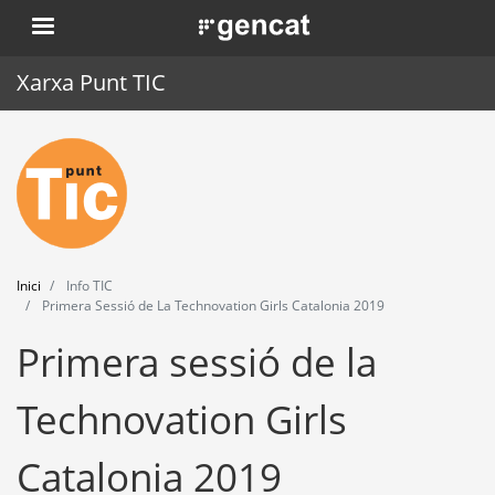
Vés
. Obre en una nova finestra.
al
contingut
Xarxa Punt TIC
Inici
Punt TIC
Actualitat
Inici
Info TIC
Agenda
Primera Sessió de La Technovation Girls Catalonia 2019
Primera sessió de la
Formació
Eines
Technovation Girls
Catalonia 2019