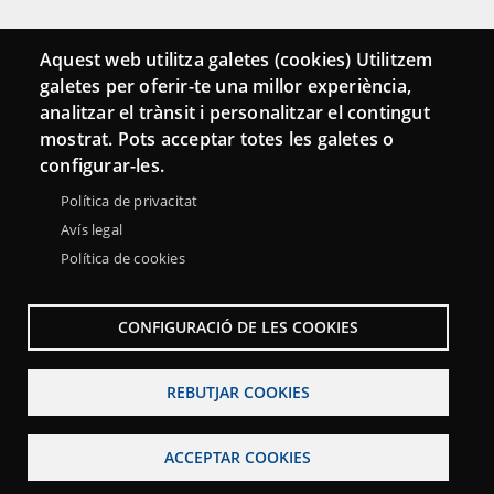
Connecta
Aquest web utilitza galetes (cookies) Utilitzem
galetes per oferir-te una millor experiència,
Bustia de contacte
analitzar el trànsit i personalitzar el contingut
Butlletins
mostrat. Pots acceptar totes les galetes o
configurar-les.
Política de privacitat
Avís legal
Política de cookies
CONFIGURACIÓ DE LES COOKIES
REBUTJAR COOKIES
Menu
Sobre la Xarxa Punttic
Avís legal
Accessibilitat
Footer
ACCEPTAR COOKIES
Mapa web