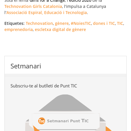
Sota el lema
Girls for a Change
, l'
edició 2020
de la
Technovation Girls Catalonia
, l'impulsa a Catalunya
l'
Associació Espiral, Educació i Tecnologia
.
Etiquetes:
Technovation
,
gènere
,
#NoiesTIC
,
dones i TIC
,
TIC
,
emprenedoria
,
escletxa digital de gènere
Setmanari
Subscriu-te al butlletí de Punt TIC