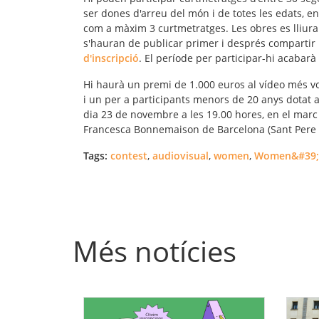
ser dones d'arreu del món i de totes les edats, 
com a màxim 3 curtmetratges. Les obres es lliura
s'hauran de publicar primer i després compartir 
d'inscripció
. El període per participar-hi acabarà
Hi haurà un premi de 1.000 euros al vídeo més vot
i un per a participants menors de 20 anys dotat a
dia 23 de novembre a les 19.00 hores, en el marc 
Francesca Bonnemaison de Barcelona (Sant Pere M
Tags:
contest
,
audiovisual
,
women
,
Women&#39;
Més notícies