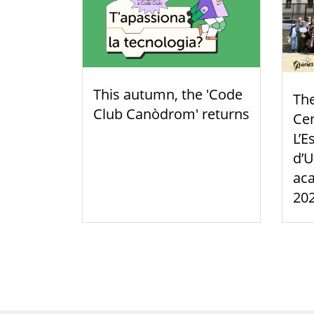
This autumn, the 'Code
Th
Club Canòdrom' returns
Cen
L’E
d’U
aca
20