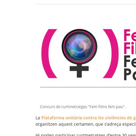
Concurs de curtmetratges "Fem films fem pau"
.
La
Plataforma unitària contra les violències de 
organitzen aquest certamen, que s'adreça especí
Hi poden participar curtmetratges d'entre 30 se