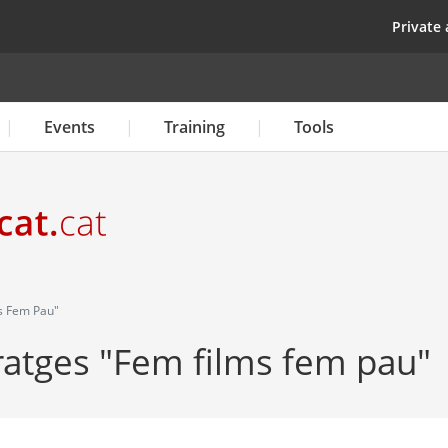
Skip
top
Private 
to
main
content
Events
Training
Tools
s Fem Pau"
atges "Fem films fem pau"