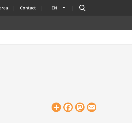
Search
area
Contact
EN
List additional actions
Share
Facebook
Mastodon
Email