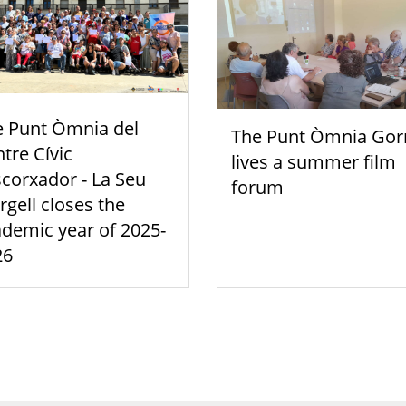
e Punt Òmnia del
The Punt Òmnia Gor
tre Cívic
lives a summer film
scorxador - La Seu
forum
rgell closes the
demic year of 2025-
26