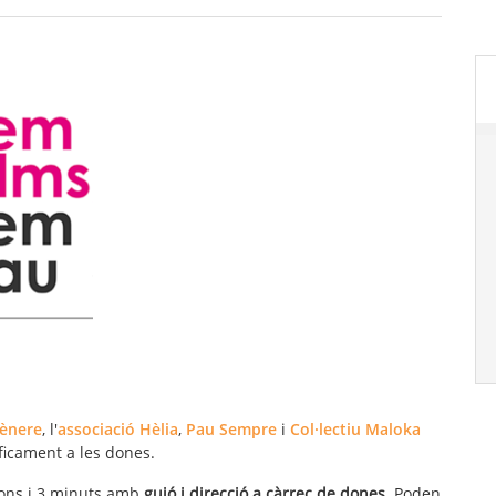
gènere
, l'
associació Hèlia
,
Pau Sempre
i
Col·lectiu Maloka
ficament a les dones.
gons i 3 minuts amb
guió i direcció a càrrec de dones
. Poden