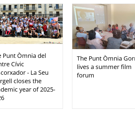
e Punt Òmnia del
The Punt Òmnia Gor
tre Cívic
lives a summer film
scorxador - La Seu
forum
rgell closes the
demic year of 2025-
26