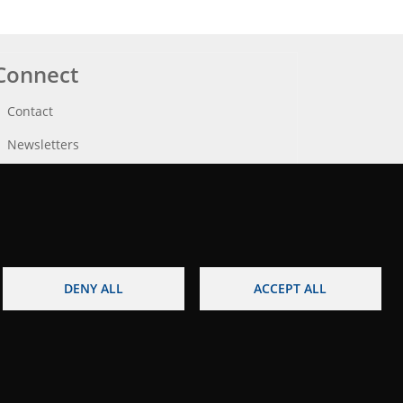
Connect
Contact
Newsletters
DENY ALL
ACCEPT ALL
egal notice
Accessibility
Site map