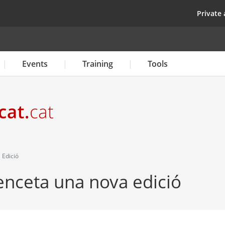
Skip
top
Private 
to
main
content
Events
Training
Tools
 Edició
enceta una nova edició