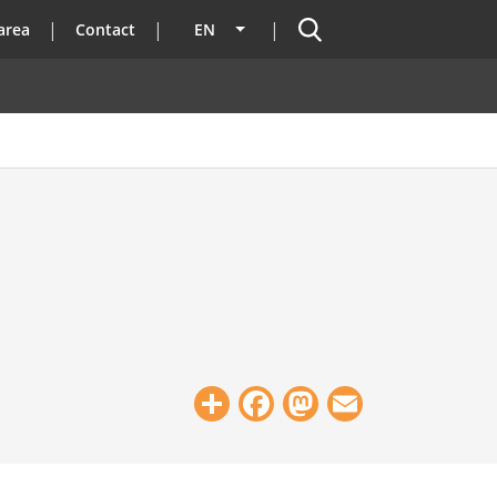
Search
area
Contact
EN
List additional actions
Share
Facebook
Mastodon
Email