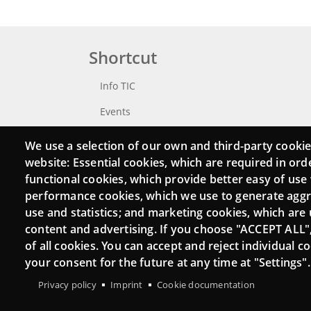
Shortcut
Info TIC
Events
Punttic TV
We use a selection of our own and third-party cookie
website: Essential cookies, which are required in ord
Catalogue of experts
functional cookies, which provide better easy of use
Job and volunteer board
performance cookies, which we use to generate agg
use and statistics; and marketing cookies, which are 
Search your Punt TIC
content and advertising. If you choose "ACCEPT ALL"
of all cookies. You can accept and reject individual 
your consent for the future at any time at "Settings".
Privacy policy
Imprint
Cookie documentation