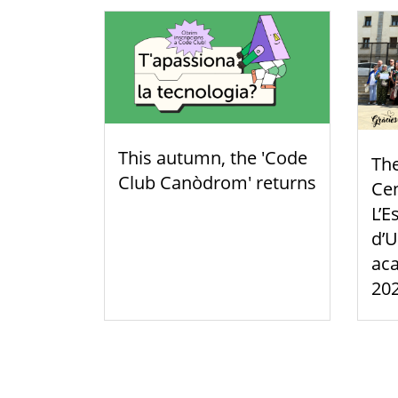
This autumn, the 'Code
Th
Club Canòdrom' returns
Cen
L’E
d’U
aca
20