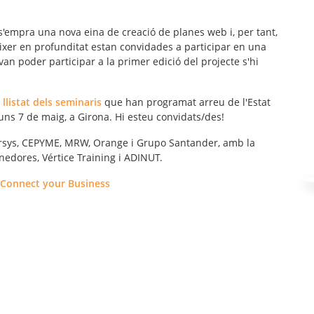
 s'empra una
nova eina de creació de planes web
i, per tant,
ixer en profunditat estan convidades a participar en una
an poder participar a la primer edició del projecte s'hi
l
llistat dels seminaris
que han programat arreu de l'Estat
luns 7 de maig, a Girona. Hi esteu convidats/des!
 Arsys, CEPYME, MRW, Orange i Grupo Santander, amb la
enedores, Vértice Training i ADINUT.
Connect your Business