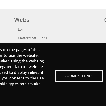
Webs
Login
Mattermost Punt TIC
Moodle CampusLab
s on the pages of this
er to use the website;
 when using the website;
regated data on website
used to display relevant
COOKIE SETTINGS
, you consent to the use
cookie types and revoke
Menu
About Punt TIC network
L