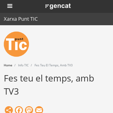
Skip
. Obre en una nova finestra.
to
main
Xarxa Punt TIC
content
Home
Punt TIC
News
Home
Info TIC
Fes Teu El Temps, Amb TV3
Events
Fes teu el temps, amb
Training
TV3
Tools
Share
Facebook
Mastodon
Email