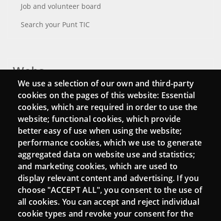
Job and volunteer board
Search your Punt TIC
Webs
We use a selection of our own and third-party
Login
cookies on the pages of this website: Essential
cookies, which are required in order to use the
Mattermost Punt TIC
website; functional cookies, which provide
Moodle CampusLab
better easy of use when using the website;
performance cookies, which we use to generate
aggregated data on website use and statistics;
and marketing cookies, which are used to
Connect
display relevant content and advertising. If you
choose "ACCEPT ALL", you consent to the use of
Contact
all cookies. You can accept and reject individual
Newsletters
cookie types and revoke your consent for the