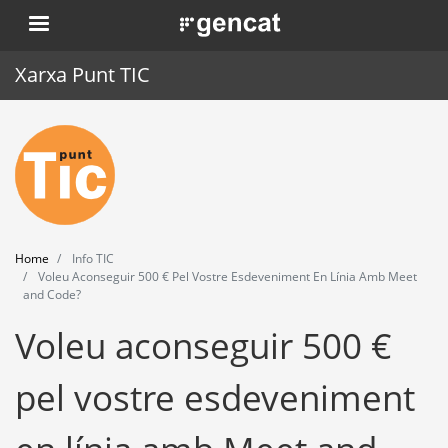
Skip
. Obre en una nova finestra.
to
main
Xarxa Punt TIC
content
Home
Punt TIC
News
Home
Info TIC
Events
Voleu Aconseguir 500 € Pel Vostre Esdeveniment En Línia Amb Meet
and Code?
Training
Voleu aconseguir 500 €
Tools
pel vostre esdeveniment