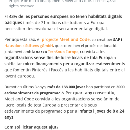
Projecte de micro finançaments Meet and Code
. License:
All
rights reserved
.
El
43% de les persones europees no tenen habilitats digitals
bàsiques
i més de 71 milions d'estudiants a Europa
necessiten desenvolupar el seu aprenentatge digital.
Per aquesta raó, el
projecte Meet and Code
,
co-creat per
SAP i
Haus donis Stiftens gGmbH
, que coordinen el procés de donació,
convida a les
juntament amb la
xarxa
TechSoup Europe
,
organitzacions sense fins de lucre locals de tota Europa
a
sol·licitar
micro finançaments per a organitzar esdeveniments
que fomentin l'interès i l'accés a les habilitats digitals entre el
jovent europeu.
Durant els últims 3 anys,
més de 138.000 joves
han participat en
3000
Per
quart any consecutiu
,
esdeveniments de programaci
ó.
Meet and Code convida a les organitzacions sense ànim de
lucre locals de tota Europa a presentar els seus
esdeveniments de programació per a
infants i joves de 8 a 24
anys
.
Com sol·licitar aquest ajut?