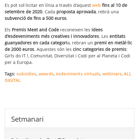
Es pot sol·licitar en línia a través d'aquest
web
fins al 10 de
setembre de 2020
. Cada
proposta aprovada
, rebrà una
subvenció de fins a 500 euros
.
Els
Premis Meet and Code
reconeixen les
idees
d'esdeveniments més creatives i innovadores
. Les
entitats
guanyadores en cada categori
a, rebran un
premi en metàl·lic
de 2000 euros
. Aquestes són les
cinc categories de premis
:
Girls do IT !, Comunitat, Diversitat i Codi per al Planeta i Codi
per a Europa.
Tags:
subsidies
,
awards
,
esdeviments virtuals
,
webinars
,
ALL
DIGITAL
Setmanari