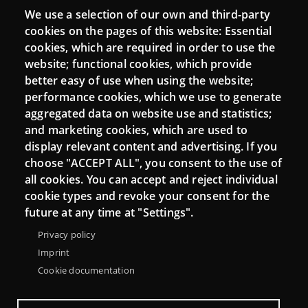
We use a selection of our own and third-party
Login
cookies on the pages of this website: Essential
cookies, which are required in order to use the
Mattermost Punt TIC
website; functional cookies, which provide
Moodle CampusLab
better easy of use when using the website;
performance cookies, which we use to generate
aggregated data on website use and statistics;
and marketing cookies, which are used to
Connect
display relevant content and advertising. If you
choose "ACCEPT ALL", you consent to the use of
Contact
all cookies. You can accept and reject individual
Newsletters
cookie types and revoke your consent for the
future at any time at "Settings".
Privacy policy
Imprint
Cookie documentation