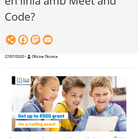
en línia amb Meet and
Code?
Share
Facebook
Mastodon
Email
27/07/2020
-
Oficina Tècnica