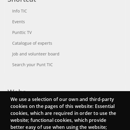
Info TIC
Events
Punttic TV
Catalogue of experts
Job and volunteer board
Search your Punt TIC
Webs
We use a selection of our own and third-party
Login
cookies on the pages of this website: Essential
cookies, which are required in order to use the
Mattermost Punt TIC
website; functional cookies, which provide
Moodle CampusLab
better easy of use when using the website;