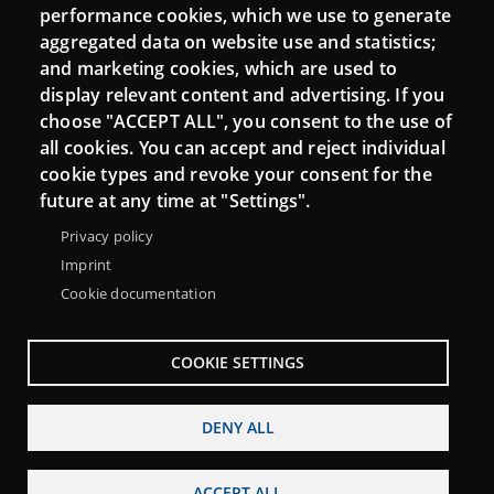
performance cookies, which we use to generate
aggregated data on website use and statistics;
and marketing cookies, which are used to
Connect
display relevant content and advertising. If you
choose "ACCEPT ALL", you consent to the use of
Contact
all cookies. You can accept and reject individual
Newsletters
cookie types and revoke your consent for the
future at any time at "Settings".
Privacy policy
Imprint
Cookie documentation
COOKIE SETTINGS
DENY ALL
Menu
About Punt TIC network
Legal notice
ACCEPT ALL