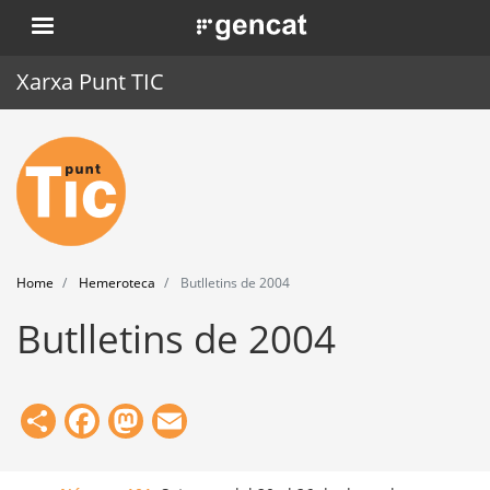
Skip
. Obre en una nova finestra.
to
main
Xarxa Punt TIC
content
Home
Punt TIC
News
Home
Hemeroteca
Butlletins de 2004
Events
Butlletins de 2004
Training
Tools
Share
Facebook
Mastodon
Email