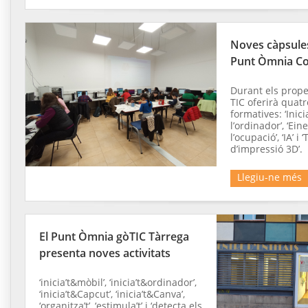
Noves càpsules
Punt Òmnia Co
Durant els prope
TIC oferirà quat
formatives: ‘Inic
l’ordinador’, ‘Ein
l’ocupació’, ‘IA’ i
d’impressió 3D’.
Llegiu-ne més
El Punt Òmnia gòTIC Tàrrega
presenta noves activitats
‘inicia’t&mòbil’, ‘inicia’t&ordinador’,
‘inicia’t&Capcut’, ‘inicia’t&Canva’,
‘organitza’t’, ‘estimula’t’ i ‘detecta els