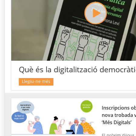
Què és la digitalització democràt
Llegiu-ne més
Inscripcions ob
nova trobada v
‘Més Digitals’
El pròxim dijous