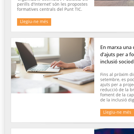
perills d'Internet’ són les propostes
formatives centrals del Punt TIC.
Llegiu-ne més
En marxa una 
d’ajuts per a f
inclusió sociodi
Fins al pròxim d
setembre, es pode
ajuts per a proje
reducció de la bre
foment de la capa
de la inclusió dig
Llegiu-ne més