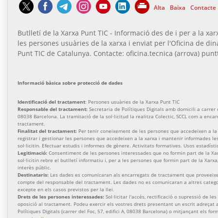
Alta
Baixa
Contacte
Butlletí de la Xarxa Punt TIC - Informació des de i per a la xar
les persones usuàries de la xarxa i enviat per l'Oficina de di
Punt TIC de Catalunya. Contacte: oficina.tecnica (arrova) puntt
Informació bàsica sobre protecció de dades
Identificació del tractament
: Persones usuàries de la Xarxa Punt TIC
Responsable del tractament:
Secretaria de Polítiques Digitals amb domicili a carrer de
08038 Barcelona. La tramitació de la sol·licitud la realitza Colectic, SCCL com a enca
tractament.
Finalitat del tractament:
Per tenir coneixement de les persones que accedeixen a la 
registrar i gestionar les persones que accedeixen a la xarxa i mantenir informades l
sol·licitin. Efectuar estudis i informes de gènere. Activitats formatives. Usos estadísti
Legitimació:
Consentiment de les persones interessades que no formin part de la Xa
sol·licitin rebre el butlletí informatiu i, per a les persones que formin part de la Xarx
interès públic.
Destinataris:
Les dades es comunicaran als encarregats de tractament que proveeixen
compte del responsable del tractament. Les dades no es comunicaran a altres categor
excepte en els casos previstos per la llei.
Drets de les persones interessades:
Sol·licitar l'accés, rectificació o supressió de les
oposició al tractament. Podeu exercir els vostres drets presentant un escrit adreçat a
Polítiques Digitals (carrer del Foc, 57, edifici A, 08038 Barcelona) o mitjançant els for