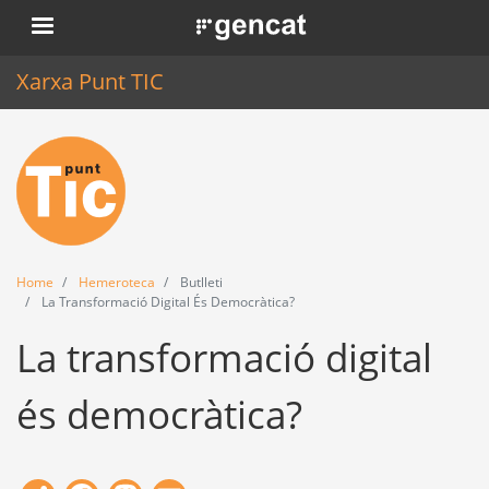
Skip
. Obre en una nova finestra.
to
main
Xarxa Punt TIC
content
Home
Punt TIC
News
Home
Hemeroteca
Butlleti
Events
La Transformació Digital És Democràtica?
La transformació digital
Training
Tools
és democràtica?