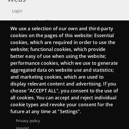
Login
Mattermost Punt TIC
We use a selection of our own and third-party
Moodle CampusLab
cookies on the pages of this website: Essential
cookies, which are required in order to use the
website; functional cookies, which provide
better easy of use when using the website;
Connect
performance cookies, which we use to generate
aggregated data on website use and statistics;
Contact
and marketing cookies, which are used to
Newsletters
display relevant content and advertising. If you
choose "ACCEPT ALL", you consent to the use of
all cookies. You can accept and reject individual
cookie types and revoke your consent for the
future at any time at "Settings".
Privacy policy
Imprint