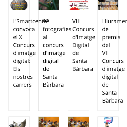
L'Smartcentre
92
VIII
Lliurame
convoca
fotografies,
Concurs
de
el X
al
d'Imatge
premis
Concurs
concurs
Digital
del
d'imatge
d'imatge
de
VII
digital:
digital
Santa
Concurs
Els
de
Bàrbara
d'imatge
nostres
Santa
digital
carrers
Bàrbara
de
Santa
Bàrbara