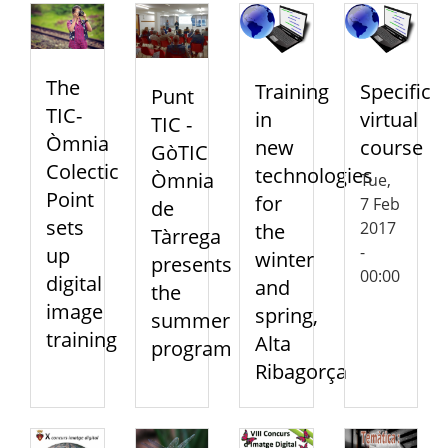
The
Training
Specific
Punt
TIC-
in
virtual
TIC -
Òmnia
new
course
GòTIC
Colectic
technologies
Òmnia
Tue,
Point
for
7 Feb
de
sets
2017
the
Tàrrega
-
up
winter
presents
00:00
digital
and
the
image
spring,
summer
training
Alta
program
Ribagorça