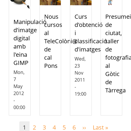
Nous
Curs
Presumei
Manipulació
cursos
d'obtenció
de
d'imatge
al
i
ciutat,
digital
TeleColòni@
classificació
taller
amb
de
d'imatges
de
l'eina
cal
fotografi
Wed,
GIMP
Pons
al
23
Mon,
Nov
Gòtic
7
2011
de
May
-
Tàrrega
2012
19:00
-
00:00
Pagination
1
2
3
4
5
6
››
Next
Last »
Last