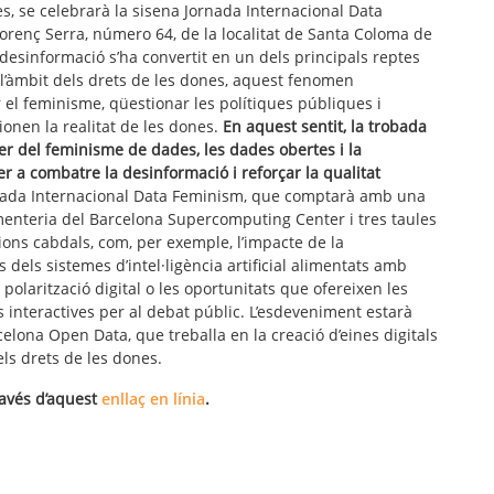
s, se celebrarà la sisena Jornada Internacional Data
Llorenç Serra, número 64, de la localitat de Santa Coloma de
esinformació s’ha convertit en un dels principals reptes
l’àmbit dels drets de les dones, aquest fenomen
r el feminisme, qüestionar les polítiques públiques i
sionen la realitat de les dones.
En aquest sentit, la trobada
er del feminisme de dades, les dades obertes i la
per a combatre la desinformació i reforçar la qualitat
Jornada Internacional Data Feminism, que comptarà amb una
menteria del Barcelona Supercomputing Center i tres taules
ons cabdals, com, per exemple, l’impacte de la
 dels sistemes d’intel·ligència artificial alimentats amb
polarització digital o les oportunitats que ofereixen les
ons interactives per al debat públic. L’esdeveniment estarà
elona Open Data, que treballa en la creació d’eines digitals
ls drets de les dones.
ravés d’aquest
enllaç en línia
.