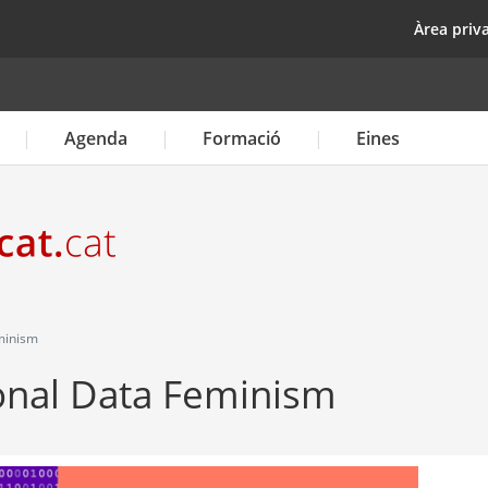
Vés
top
Àrea priv
al
contingut
Agenda
Formació
Eines
minism
ional Data Feminism