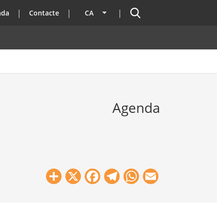
Cercador
ada
Contacte
CA
Llista les accions addicionals
Agenda
Share
X
Facebook
Telegram
WhatsApp
Email