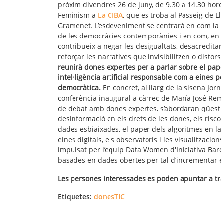
pròxim divendres 26 de juny, de 9.30 a 14.30 hore
Feminism a
La CIBA
, que es troba al Passeig de 
Gramenet. L’esdeveniment se centrarà en com la d
de les democràcies contemporànies i en com, en 
contribueix a negar les desigualtats, desacredita
reforçar les narratives que invisibilitzen o distor
reunirà dones expertes per a parlar sobre el pap
intel·ligència artificial responsable com a eines 
democràtica.
En concret, al llarg de la sisena 
conferència inaugural a càrrec de María José Re
de debat amb dones expertes, s’abordaran qüesti
desinformació en els drets de les dones, els riscos
dades esbiaixades, el paper dels algoritmes en la 
eines digitals, els observatoris i les visualitzaci
impulsat per l’equip Data Women d'Iniciativa Barc
basades en dades obertes per tal d’incrementar e
Les persones interessades es poden apuntar a t
Etiquetes:
donesTIC