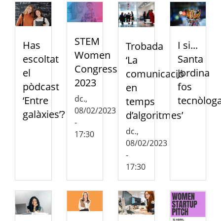
STEM
Has
I si...
Trobada
Women
escoltat
Santa
‘La
Congress
el
Jordina
comunicació
2023
pòdcast
fos
en
dc.,
‘Entre
tecnòlog
temps
08/02/2023
galàxies’?
d’algoritmes’
-
dc.,
17:30
08/02/2023
-
17:30