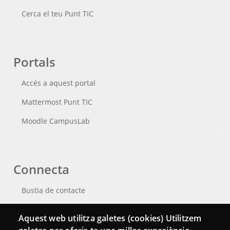
Cerca el teu Punt TIC
Portals
Accés a aquest portal
Mattermost Punt TIC
Moodle CampusLab
Connecta
Bustia de contacte
Butlletins
Aquest web utilitza galetes (cookies) Utilitzem