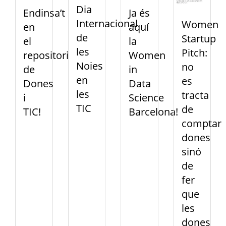
Dia
Endinsa’t
Ja és
Internacional
Women
en
aquí
de
Startup
el
la
les
Pitch:
repositori
Women
Noies
no
de
in
en
es
Dones
Data
les
tracta
i
Science
TIC
de
TIC!
Barcelona!
comptar
dones
sinó
de
fer
que
les
dones