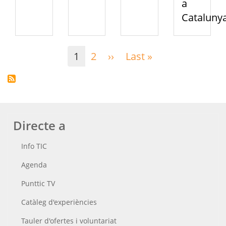
a
Cataluny
Paginació
1
2
››
Pàgina
Last »
Última
següent
pàgina
Directe a
Info TIC
Agenda
Punttic TV
Catàleg d'experiències
Tauler d'ofertes i voluntariat