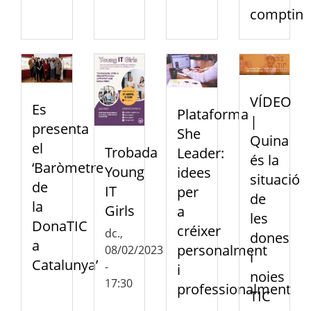
comptin
VÍDEO
Es
Plataforma
|
presenta
She
Quina
el
Trobada
Leader:
és la
‘Baròmetre
Young
idees
situació
de
IT
per
de
la
Girls
a
les
DonaTIC
créixer
dc.,
dones
a
personalment
08/02/2023
i
Catalunya’
-
i
noies
17:30
professionalment
TIC