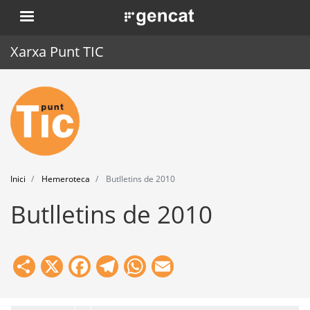
Vés
. Obre en una nova finestra.
al
contingut
Xarxa Punt TIC
Inici
Punt TIC
Actualitat
Inici
Hemeroteca
Butlletins de 2010
Agenda
Butlletins de 2010
Formació
Eines
Share
X
Facebook
Telegram
WhatsApp
Email