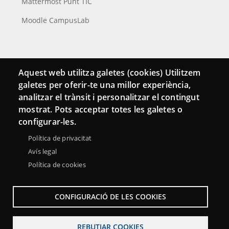
Mattermost Punt TIC
Moodle CampusLab
Connecta
Aquest web utilitza galetes (cookies) Utilitzem
galetes per oferir-te una millor experiència,
Bustia de contacte
analitzar el trànsit i personalitzar el contingut
Butlletins
mostrat. Pots acceptar totes les galetes o
configurar-les.
Política de privacitat
Avís legal
Política de cookies
CONFIGURACIÓ DE LES COOKIES
REBUTJAR COOKIES