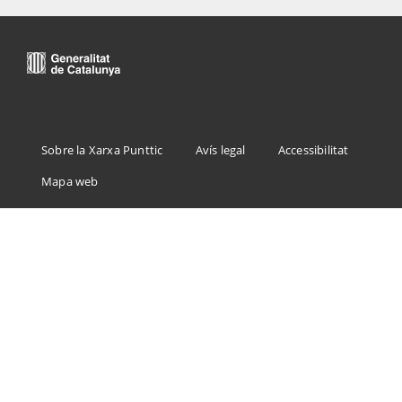
Menu
Sobre la Xarxa Punttic
Avís legal
Accessibilitat
Footer
Mapa web