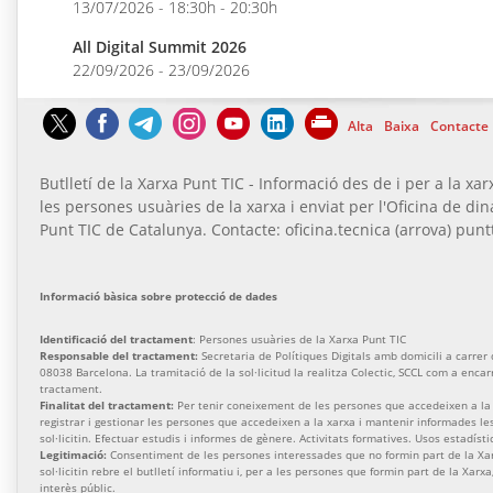
13/07/2026 - 18:30h - 20:30h
All Digital Summit 2026
22/09/2026 - 23/09/2026
Alta
Baixa
Contacte
Butlletí de la Xarxa Punt TIC - Informació des de i per a la xar
les persones usuàries de la xarxa i enviat per l'Oficina de di
Punt TIC de Catalunya. Contacte: oficina.tecnica (arrova) puntt
Informació bàsica sobre protecció de dades
Identificació del tractament
: Persones usuàries de la Xarxa Punt TIC
Responsable del tractament:
Secretaria de Polítiques Digitals amb domicili a carrer de
08038 Barcelona. La tramitació de la sol·licitud la realitza Colectic, SCCL com a enca
tractament.
Finalitat del tractament:
Per tenir coneixement de les persones que accedeixen a la 
registrar i gestionar les persones que accedeixen a la xarxa i mantenir informades l
sol·licitin. Efectuar estudis i informes de gènere. Activitats formatives. Usos estadísti
Legitimació:
Consentiment de les persones interessades que no formin part de la Xa
sol·licitin rebre el butlletí informatiu i, per a les persones que formin part de la Xarx
interès públic.