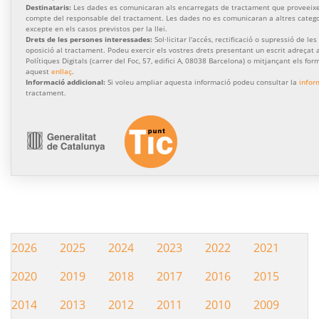
Destinataris:
Les dades es comunicaran als encarregats de tractament que proveeixen
compte del responsable del tractament. Les dades no es comunicaran a altres categor
excepte en els casos previstos per la llei.
Drets de les persones interessades:
Sol·licitar l'accés, rectificació o supressió de les
oposició al tractament. Podeu exercir els vostres drets presentant un escrit adreçat a
Polítiques Digitals (carrer del Foc, 57, edifici A, 08038 Barcelona) o mitjançant els for
aquest
enllaç
.
Informació addicional:
Si voleu ampliar aquesta informació podeu consultar la
infor
tractament.
2026
2025
2024
2023
2022
2021
Hemeroteca
2020
2019
2018
2017
2016
2015
2014
2013
2012
2011
2010
2009