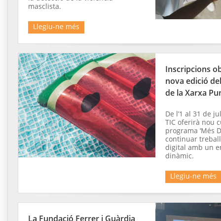
masclista.
Llegiu-ne més
Inscripcions ob
nova edició de
de la Xarxa Pu
De l’1 al 31 de ju
TIC oferirà nou c
programa ‘Més Di
continuar treball
digital amb un 
dinàmic.
Llegiu-ne més
La Fundació Ferrer i Guàrdia