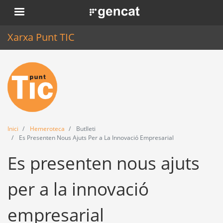
Vés
. Obre en una nova finestra.
al
contingut
Xarxa Punt TIC
Inici
Punt TIC
Actualitat
Inici
Hemeroteca
Butlleti
Agenda
Es Presenten Nous Ajuts Per a La Innovació Empresarial
Es presenten nous ajuts
Formació
Eines
per a la innovació
empresarial