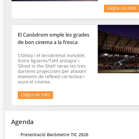
Llegiu-ne més
El Canòdrom omple les grades
de bon cinema a la fresca
‘L’Olívia i el terratrèmol invisible’,
‘Entre figueres/Taht alshajra’ i
‘Ghost in the Shell’ seran les tres
darreres projeccions per afavorir
moments de reflexió col·lectiva i
viure el cinema.
Llegiu-ne més
Agenda
Presentació Baròmetre TIC 2026