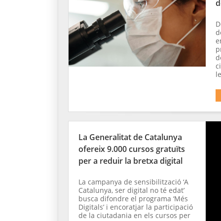
d
D
d
e
p
d
c
l
La Generalitat de Catalunya
ofereix 9.000 cursos gratuïts
per a reduir la bretxa digital
La campanya de sensibilització ‘A
Catalunya, ser digital no té edat’
busca difondre el programa ‘Més
Digitals’ i encoratjar la participació
de la ciutadania en els cursos per