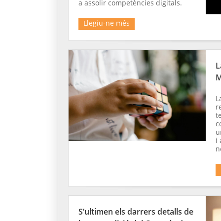
a assolir competències digitals.
Llegiu-ne més
L
M
L
r
t
c
u
i
n
S’ultimen els darrers detalls de