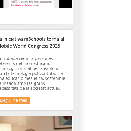
a iniciativa mSchools torna al
obile World Congress 2025
a trobada reunirà persones
eferents del món educatiu,
ecnològic i social per a explorar
om la tecnologia pot contribuir a
na educació més ètica, sostenible
 alineada amb les grans
ecessitats de la societat actual.
Llegiu-ne més