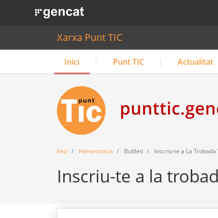
. Obre en una nova finestra.
Xarxa Punt TIC
Inici
Punt TIC
Actualitat
Inici
Hemeroteca
Butlleti
Inscriu-te a La Trobada 
Inscriu-te a la troba