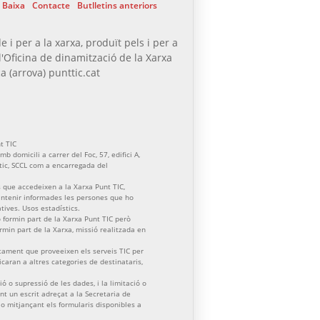
Baixa
Contacte
Butlletins anteriors
e i per a la xarxa, produït pels i per a
l'Oficina de dinamització de la Xarxa
a (arrova) punttic.cat
t TIC
b domicili a carrer del Foc, 57, edifici A,
ctic, SCCL com a encarregada del
 que accedeixen a la Xarxa Punt TIC,
mantenir informades les persones que ho
atives. Usos estadístics.
formin part de la Xarxa Punt TIC però
formin part de la Xarxa, missió realitzada en
tament que proveeixen els serveis TIC per
aran a altres categories de destinataris,
ació o supressió de les dades, i la limitació o
nt un escrit adreçat a la Secretaria de
) o mitjançant els formularis disponibles a