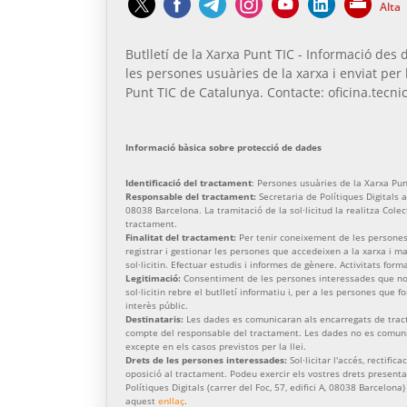
Alta
Butlletí de la Xarxa Punt TIC - Informació des d
les persones usuàries de la xarxa i enviat per 
Punt TIC de Catalunya. Contacte: oficina.tecnic
Informació bàsica sobre protecció de dades
Identificació del tractament
: Persones usuàries de la Xarxa Pun
Responsable del tractament:
Secretaria de Polítiques Digitals am
08038 Barcelona. La tramitació de la sol·licitud la realitza Cole
tractament.
Finalitat del tractament:
Per tenir coneixement de les persones
registrar i gestionar les persones que accedeixen a la xarxa i 
sol·licitin. Efectuar estudis i informes de gènere. Activitats form
Legitimació:
Consentiment de les persones interessades que no 
sol·licitin rebre el butlletí informatiu i, per a les persones que 
interès públic.
Destinataris:
Les dades es comunicaran als encarregats de trac
compte del responsable del tractament. Les dades no es comunic
excepte en els casos previstos per la llei.
Drets de les persones interessades:
Sol·licitar l'accés, rectific
oposició al tractament. Podeu exercir els vostres drets presenta
Polítiques Digitals (carrer del Foc, 57, edifici A, 08038 Barcelona
aquest
enllaç
.