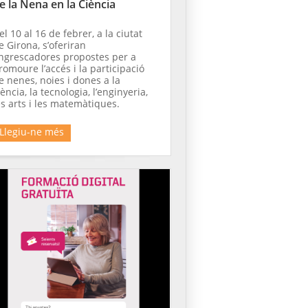
e la Nena en la Ciència
el 10 al 16 de febrer, a la ciutat
e Girona, s’oferiran
ngrescadores propostes per a
romoure l’accés i la participació
e nenes, noies i dones a la
iència, la tecnologia, l’enginyeria,
es arts i les matemàtiques.
Llegiu-ne més