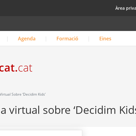
Vés
top
Àrea priv
al
contingut
Agenda
Formació
Eines
Virtual Sobre ‘Decidim Kids’
da virtual sobre ‘Decidim Kid