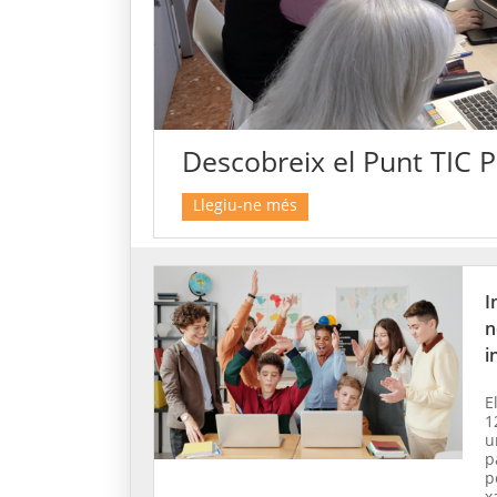
Descobreix el Punt TIC 
Llegiu-ne més
I
n
i
E
1
u
p
p
x