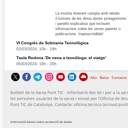
La mostra itinerant compta amb retrats
il·lustrats de les dinou dones protagonistes
i panells explicatius que inclouen
informacions sobre les seves patents o
publicacions. Imprescindible!
VI Congrés de Sobirania Tecnològica
02/03/2024, 10h
-
19h
Taula Rodona ‘De nena a tecnòloga: el viatge’
05/03/2024, 18h
-
20h
Alta
Baixa
Contacte
Butlletí de la Xarxa Punt TIC - Informació des de i per a la xar
les persones usuàries de la xarxa i enviat per l'Oficina de di
Punt TIC de Catalunya. Contacte: oficina.tecnica (arrova) puntt
Informació bàsica sobre protecció de dades