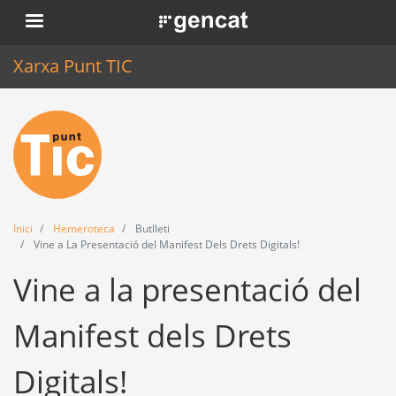
Vés
. Obre en una nova finestra.
al
contingut
Xarxa Punt TIC
Inici
Punt TIC
Actualitat
Inici
Hemeroteca
Butlleti
Agenda
Vine a La Presentació del Manifest Dels Drets Digitals!
Vine a la presentació del
Formació
Eines
Manifest dels Drets
Digitals!