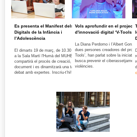
Es presenta el Manifest dels Drets
Vols aprofundir en el projecte
Digitals de la Infància i
d'innovació digital ‘V-Tools’?
l’Adolescència
La Diana Perdomo i l’Albert Gonzál
dues persones creadores del projec
El dimarts 19 de març, de 10.30 a 12 hores,
D
Tools’, han parlat sobre la iniciativ
a la Sala Martí l'Humà del MUHBA, es
r
busca prevenir el ciberassetjament 
compartirà el procés de creació, es llegirà el
r
violències.
document i es dinamitzarà una taula de
d
debat amb expertes. Inscriu-t’hi!