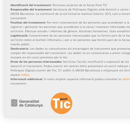
Identificació del tractament
: Persones usuàries de la Xarxa Punt TIC
Responsable del tractament:
Secretaria de Polítiques Digitals amb domicili a carrer de
08038 Barcelona. La tramitació de la sol·licitud la realitza Colectic, SCCL com a enca
tractament.
Finalitat del tractament:
Per tenir coneixement de les persones que accedeixen a la 
registrar i gestionar les persones que accedeixen a la xarxa i mantenir informades l
sol·licitin. Efectuar estudis i informes de gènere. Activitats formatives. Usos estadísti
Legitimació:
Consentiment de les persones interessades que no formin part de la Xa
sol·licitin rebre el butlletí informatiu i, per a les persones que formin part de la Xarx
interès públic.
Destinataris:
Les dades es comunicaran als encarregats de tractament que proveeixen
compte del responsable del tractament. Les dades no es comunicaran a altres categor
excepte en els casos previstos per la llei.
Drets de les persones interessades:
Sol·licitar l'accés, rectificació o supressió de les
oposició al tractament. Podeu exercir els vostres drets presentant un escrit adreçat a
Polítiques Digitals (carrer del Foc, 57, edifici A, 08038 Barcelona) o mitjançant els for
aquest
enllaç
.
Informació addicional:
Si voleu ampliar aquesta informació podeu consultar la
infor
tractament.