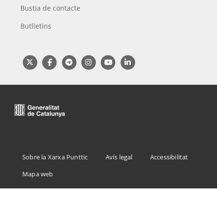
Bustia de contacte
Butlletins
Menu
Sobre la Xarxa Punttic
Avís legal
Accessibilitat
Footer
Mapa web