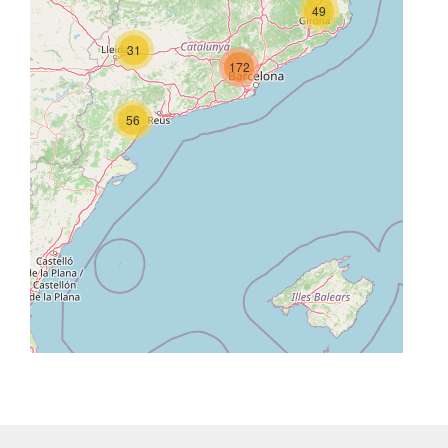
49
31
172
56