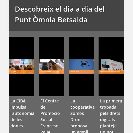
Descobreix el dia a dia del
Punt Òmnia Betsaida
La CIBA
El Centre
La
La primera
E
impulsa
de
cooperativa
trobada
l
l’autonomia
Promoció
Somos
pels drets
d
de les
Social
Dron
digitals
F
dones
Francesc
proposa
planteja
D
Palau
un ampli
un nou
V