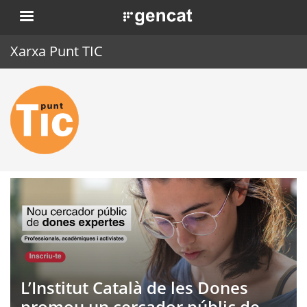
Vés
. Obre en una nova finestra.
al
contingut
Xarxa Punt TIC
Inici
Punt TIC
Actualitat
Agenda
Formació
Eines
L’Institut Català de les Dones
promou un cercador públic de