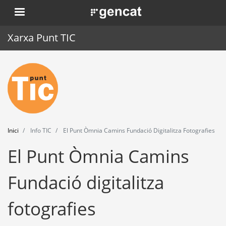
Vés
. Obre en una nova finestra.
al
contingut
Xarxa Punt TIC
Inici
Punt TIC
Actualitat
Inici
Info TIC
El Punt Òmnia Camins Fundació Digitalitza Fotografies
Agenda
El Punt Òmnia Camins
Formació
Fundació digitalitza
Eines
fotografies