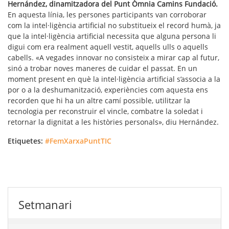
Hernández, dinamitzadora del Punt Òmnia Camins Fundació.
En aquesta línia, les persones participants van corroborar
com la intel·ligència artificial no substitueix el record humà, ja
que la intel·ligència artificial necessita que alguna persona li
digui com era realment aquell vestit, aquells ulls o aquells
cabells. «A vegades innovar no consisteix a mirar cap al futur,
sinó a trobar noves maneres de cuidar el passat. En un
moment present en què la intel·ligència artificial s’associa a la
por o a la deshumanització, experiències com aquesta ens
recorden que hi ha un altre camí possible, utilitzar la
tecnologia per reconstruir el vincle, combatre la soledat i
retornar la dignitat a les històries personals», diu Hernández.
Etiquetes:
#FemXarxaPuntTIC
Setmanari