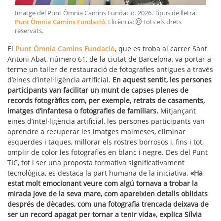
Imatge del Punt Òmnia Camins Fundació
.
2026
. Tipus de lletra:
Punt Òmnia Camins Fundació
. Llicència:
Tots els drets
reservats
.
El
Punt Òmnia Camins Fundació
, que es troba al carrer Sant
Antoni Abat, número 61, de la ciutat de Barcelona, va portar a
terme un taller de restauració de fotografies antigues a través
d’eines d’intel·ligència artificial.
En aquest sentit, les persones
participants van facilitar un munt de capses plenes de
records fotogràfics com, per exemple, retrats de casaments,
imatges d’infantesa o fotografies de familiars.
Mitjançant
eines d’intel·ligència artificial, les persones participants van
aprendre a recuperar les imatges malmeses, eliminar
esquerdes i taques, millorar els rostres borrosos i, fins i tot,
omplir de color les fotografies en blanc i negre. Des del Punt
TIC, tot i ser una proposta formativa significativament
tecnològica, es destaca la part humana de la iniciativa.
«Ha
estat molt emocionant veure com algú tornava a trobar la
mirada jove de la seva mare, com apareixien detalls oblidats
després de dècades, com una fotografia trencada deixava de
ser un record apagat per tornar a tenir vida», explica Sílvia