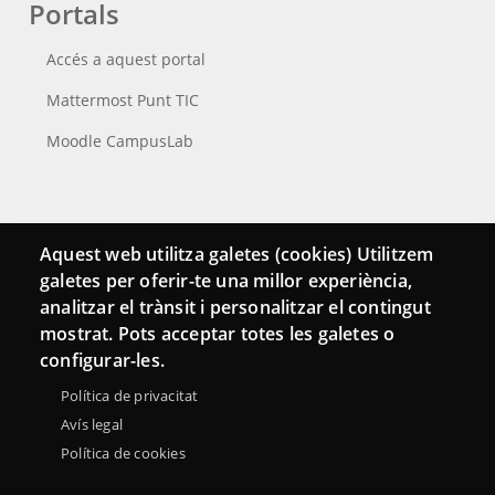
Portals
Accés a aquest portal
Mattermost Punt TIC
Moodle CampusLab
Connecta
Aquest web utilitza galetes (cookies) Utilitzem
galetes per oferir-te una millor experiència,
Bustia de contacte
analitzar el trànsit i personalitzar el contingut
Butlletins
mostrat. Pots acceptar totes les galetes o
configurar-les.
Política de privacitat
Avís legal
Política de cookies